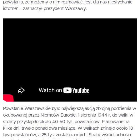
powstania, że możemy o nim rozmawiać, jest dla nas niesłychanie
istotne” – zaznaczył prezydent Warszawy.
Powstanie Warszawskie było największą akcją zbrojną podziemia w
okupowanej przez Niemców Europie. 1 sierpnia 1944 r. do walki w
stolicy przystąpiło około 40-50 tys. powstańców. Planowane na
kilka dni, trwało ponad dwa miesiące. W walkach zginęło około 18
tys. powstańców, a 25 tys. zostało rannych. Straty wśród ludności