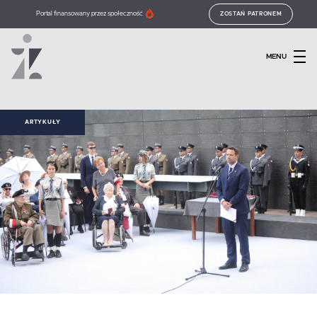
Portal finansowany przez społeczność
ZOSTAŃ PATRONEM
MENU
ARTYKUŁY