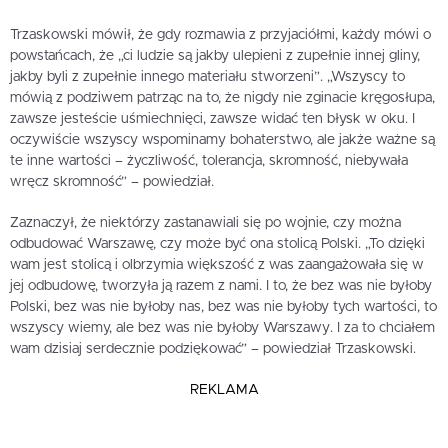
Trzaskowski mówił, że gdy rozmawia z przyjaciółmi, każdy mówi o
powstańcach, że „ci ludzie są jakby ulepieni z zupełnie innej gliny,
jakby byli z zupełnie innego materiału stworzeni”. „Wszyscy to
mówią z podziwem patrząc na to, że nigdy nie zginacie kręgosłupa,
zawsze jesteście uśmiechnięci, zawsze widać ten błysk w oku. I
oczywiście wszyscy wspominamy bohaterstwo, ale jakże ważne są
te inne wartości – życzliwość, tolerancja, skromność, niebywała
wręcz skromność” – powiedział.
Zaznaczył, że niektórzy zastanawiali się po wojnie, czy można
odbudować Warszawę, czy może być ona stolicą Polski. „To dzięki
wam jest stolicą i olbrzymia większość z was zaangażowała się w
jej odbudowę, tworzyła ją razem z nami. I to, że bez was nie byłoby
Polski, bez was nie byłoby nas, bez was nie byłoby tych wartości, to
wszyscy wiemy, ale bez was nie byłoby Warszawy. I za to chciałem
wam dzisiaj serdecznie podziękować” – powiedział Trzaskowski.
REKLAMA