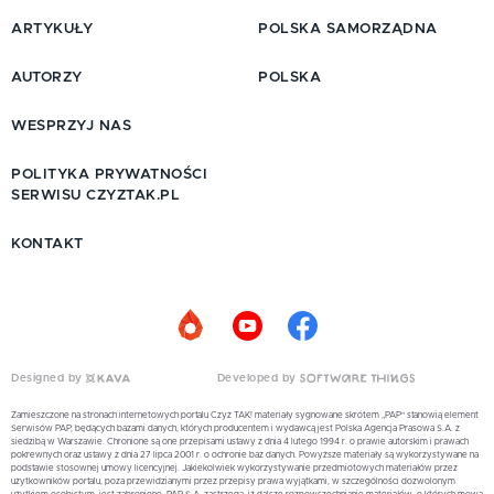
ARTYKUŁY
POLSKA SAMORZĄDNA
AUTORZY
POLSKA
WESPRZYJ NAS
POLITYKA PRYWATNOŚCI
SERWISU CZYZTAK.PL
KONTAKT
Designed by
Developed by
Zamieszczone na stronach internetowych portalu Czyż TAK! materiały sygnowane skrótem „PAP” stanowią element
Serwisów PAP, będących bazami danych, których producentem i wydawcą jest Polska Agencja Prasowa S.A. z
siedzibą w Warszawie. Chronione są one przepisami ustawy z dnia 4 lutego 1994 r. o prawie autorskim i prawach
pokrewnych oraz ustawy z dnia 27 lipca 2001 r. o ochronie baz danych. Powyższe materiały są wykorzystywane na
podstawie stosownej umowy licencyjnej. Jakiekolwiek wykorzystywanie przedmiotowych materiałów przez
użytkowników portalu, poza przewidzianymi przez przepisy prawa wyjątkami, w szczególności dozwolonym