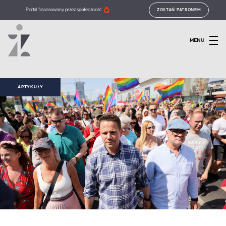
Portal finansowany przez społeczność
ZOSTAŃ PATRONEM
MENU
ARTYKUŁY