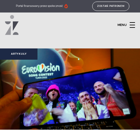
Portal finansowany przez społeczność
ZOSTAŃ PATRONEM
MENU
ARTYKUŁY