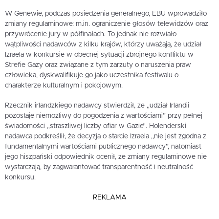
W Genewie, podczas posiedzenia generalnego, EBU wprowadziło
zmiany regulaminowe: m.in. ograniczenie głosów telewidzów oraz
przywrócenie jury w półfinałach. To jednak nie rozwiało
wątpliwości nadawców z kilku krajów, którzy uważają, że udział
Izraela w konkursie w obecnej sytuacji zbrojnego konfliktu w
Strefie Gazy oraz związane z tym zarzuty o naruszenia praw
człowieka, dyskwalifikuje go jako uczestnika festiwalu o
charakterze kulturalnym i pokojowym.
Rzecznik irlandzkiego nadawcy stwierdził, że „udział Irlandii
pozostaje niemożliwy do pogodzenia z wartościami” przy pełnej
świadomości „straszliwej liczby ofiar w Gazie”. Holenderski
nadawca podkreślił, że decyzja o starcie Izraela „nie jest zgodna z
fundamentalnymi wartościami publicznego nadawcy”, natomiast
jego hiszpański odpowiednik ocenił, że zmiany regulaminowe nie
wystarczają, by zagwarantować transparentność i neutralność
konkursu.
REKLAMA