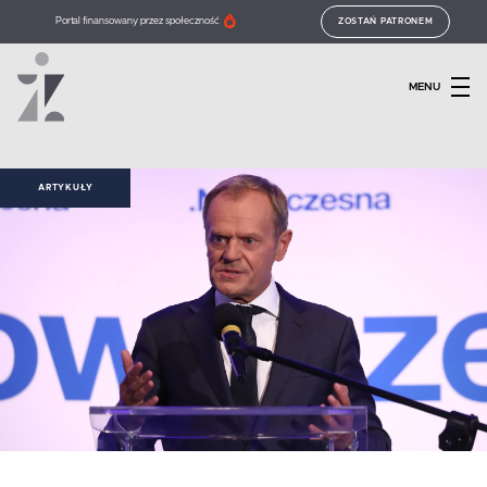
Portal finansowany przez społeczność
ZOSTAŃ PATRONEM
MENU
ARTYKUŁY