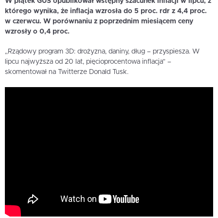
W piątek GUS opublikował wstępny szacunek inflacji w lipcu, z
którego wynika, że inflacja wzrosła do 5 proc. rdr z 4,4 proc.
w czerwcu. W porównaniu z poprzednim miesiącem ceny
wzrosły o 0,4 proc.
„Rządowy program 3D: drożyzna, daniny, dług – przyspiesza. W
lipcu najwyższa od 20 lat, pięcioprocentowa inflacja” –
skomentował na Twitterze Donald Tusk.