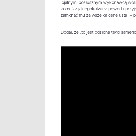
lojalnym, posłusznym wykonawcą woli Ja
komuś z jakiegokolwiek powodu przyjd
zamknąć mu za wszelką cenę usta” – p
Dodał, że „to jest odsłona tego samego