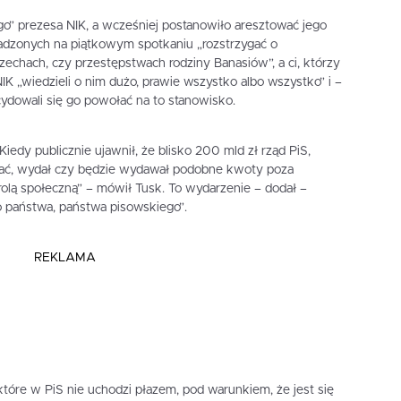
o” prezesa NIK, a wcześniej postanowiło aresztować jego
omadzonych na piątkowym spotkaniu „rozstrzygać o
chach, czy przestępstwach rodziny Banasiów”, a ci, którzy
IK „wiedzieli o nim dużo, prawie wszystko albo wszystko” i –
cydowali się go powołać na to stanowisko.
iedy publicznie ujawnił, że blisko 200 mld zł rząd PiS,
ać, wydał czy będzie wydawał podobne kwoty poza
rolą społeczną” – mówił Tusk. To wydarzenie – dodał –
o państwa, państwa pisowskiego”.
REKLAMA
 które w PiS nie uchodzi płazem, pod warunkiem, że jest się