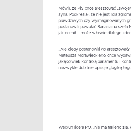
Mówił, że PiS chce aresztować „swojeg
syna. Podkreślał, że nie jest rolą zgr
prawdziwych czy wyimaginowanych grze
postanowili powołać Banasia na szefa N
jak ocenił – może właśnie dlatego zde
„Ale kiedy postanowili go aresztować? K
Mateusza Morawieckiego, chce wydaw
jakąkolwiek kontrolą parlamentu i kont
niezwykle dobitnie opisuje „logikę teg
Według lidera PO, „nie ma takiego zła,