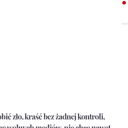
RE
ić zło, kraść bez żadnej kontroli,
hce wolnych mediów, nie chce nawet