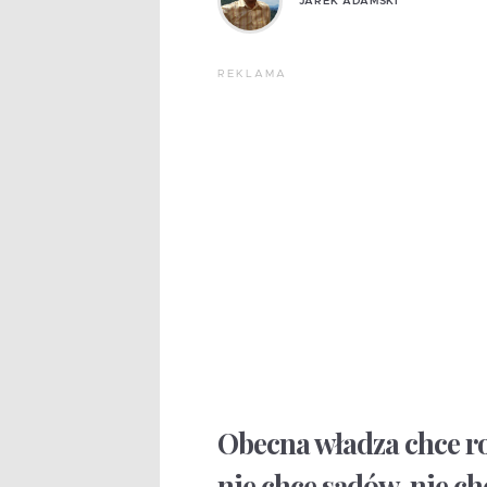
JAREK ADAMSKI
REKLAMA
Obecna władza chce rob
nie chce sądów, nie c