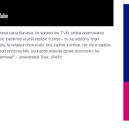
prawa pana Banasia, że sprawa lex TVN, próba opanowania
i, zamknięcia jeśli będzie trzeba – to są odsłony tego
ło, ta władza chce kraść bez żadnej kontroli, nie chce sądów,
go prezesa NIK, bo każda prawda działa przeciwko tej
lerować” – powiedział Tusk. (PAP)