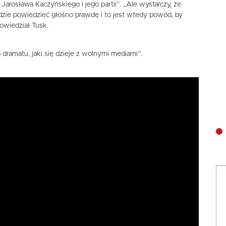
rosława Kaczyńskiego i jego partii”. „Ale wystarczy, że
zie powiedzieć głośno prawdę i to jest wtedy powód, by
owiedział Tusk.
 dramatu, jaki się dzieje z wolnymi mediami”.