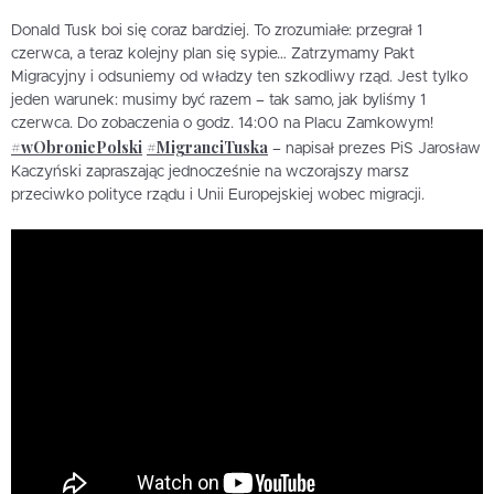
Donald Tusk boi się coraz bardziej. To zrozumiałe: przegrał 1
czerwca, a teraz kolejny plan się sypie… Zatrzymamy Pakt
Migracyjny i odsuniemy od władzy ten szkodliwy rząd. Jest tylko
jeden warunek: musimy być razem – tak samo, jak byliśmy 1
czerwca. Do zobaczenia o godz. 14:00 na Placu Zamkowym!
#wObroniePolski
#MigranciTuska
– napisał prezes PiS Jarosław
Kaczyński zapraszając jednocześnie na wczorajszy marsz
przeciwko polityce rządu i Unii Europejskiej wobec migracji.