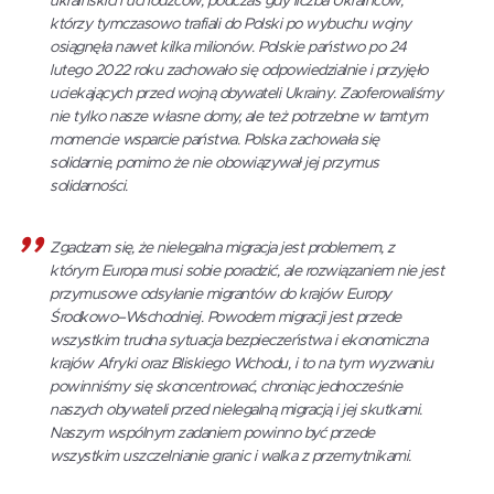
ukraińskich uchodźców, podczas gdy liczba Ukraińców,
którzy tymczasowo trafiali do Polski po wybuchu wojny
osiągnęła nawet kilka milionów. Polskie państwo po 24
lutego 2022 roku zachowało się odpowiedzialnie i przyjęło
uciekających przed wojną obywateli Ukrainy. Zaoferowaliśmy
nie tylko nasze własne domy, ale też potrzebne w tamtym
momencie wsparcie państwa. Polska zachowała się
solidarnie, pomimo że nie obowiązywał jej przymus
solidarności.
Zgadzam się, że nielegalna migracja jest problemem, z
którym Europa musi sobie poradzić, ale rozwiązaniem nie jest
przymusowe odsyłanie migrantów do krajów Europy
Środkowo–Wschodniej. Powodem migracji jest przede
wszystkim trudna sytuacja bezpieczeństwa i ekonomiczna
krajów Afryki oraz Bliskiego Wchodu, i to na tym wyzwaniu
powinniśmy się skoncentrować, chroniąc jednocześnie
naszych obywateli przed nielegalną migracją i jej skutkami.
Naszym wspólnym zadaniem powinno być przede
wszystkim uszczelnianie granic i walka z przemytnikami.