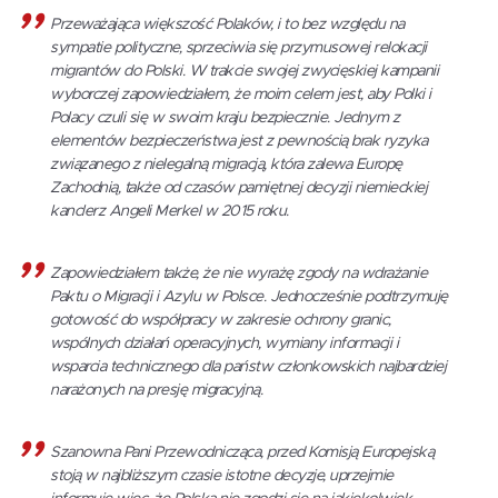
Przeważająca większość Polaków, i to bez względu na
sympatie polityczne, sprzeciwia się przymusowej relokacji
migrantów do Polski. W trakcie swojej zwycięskiej kampanii
wyborczej zapowiedziałem, że moim celem jest, aby Polki i
Polacy czuli się w swoim kraju bezpiecznie. Jednym z
elementów bezpieczeństwa jest z pewnością brak ryzyka
związanego z nielegalną migracją, która zalewa Europę
Zachodnią, także od czasów pamiętnej decyzji niemieckiej
kanclerz Angeli Merkel w 2015 roku.
Zapowiedziałem także, że nie wyrażę zgody na wdrażanie
Paktu o Migracji i Azylu w Polsce. Jednocześnie podtrzymuję
gotowość do współpracy w zakresie ochrony granic,
wspólnych działań operacyjnych, wymiany informacji i
wsparcia technicznego dla państw członkowskich najbardziej
narażonych na presję migracyjną.
Szanowna Pani Przewodnicząca, przed Komisją Europejską
stoją w najbliższym czasie istotne decyzje, uprzejmie