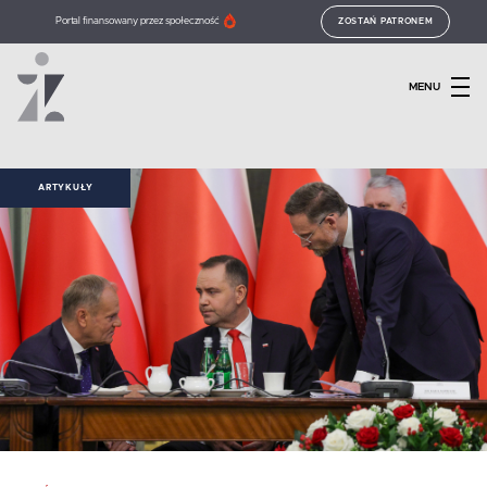
Portal finansowany przez społeczność
ZOSTAŃ PATRONEM
MENU
ARTYKUŁY