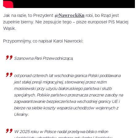
@NawrockiKn
Jak na razie, to Prezydent
robi, bo Rząd jest
zupełnie bierny. Nie zepsujcie tego – pisze europoseł PiS Maciej
Wąsik.
Przypomnijmy, co napisał Karol Nawrocki:
Szanowna Pani Przewodnicząca,
od ponad czterech lat wschodnia granica Polski poddawana
jest stałej presji migracyjnej, sterowanej przez reżim
moskiewski przy użyciu białoruskiego państwa i służb
specjalnych. Polskie państwo przeznacza znaczne zasoby na
zagwarantowanie bezpieczeństwa wschodniej granicy UE i
bierze na siebie koszty wsparcia uchodźców wojennych z
Ukrainy.
W 2025 roku w Polsce nadal przebywa blisko milion