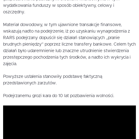
wydatkowania funduszy w sposób obiektywny, celowy i
oszczędny.
Materiał dowodowy, w tym ujawnione transakcje finansowe,
wskazują nadto na podejrzenie, iż po uzyskaniu wynagrodzenia z
RARS podejrzany dopuścił się działań stanowiących „pranie
brudnych pieniędzy” poprzez liczne transfery bankowe. Celem tych
działań było udaremnienie lub znaczne utrudnienie stwierdzenia
przestępczego pochodzenia tych środków, a nadto ich wykrycia i
zajęcia.
Powyższe ustalenia stanowiły podstawę faktyczną
przedstawionych zarzutów.
Podejrzanemu grozi kara do 10 lat pozbawienia wolności.