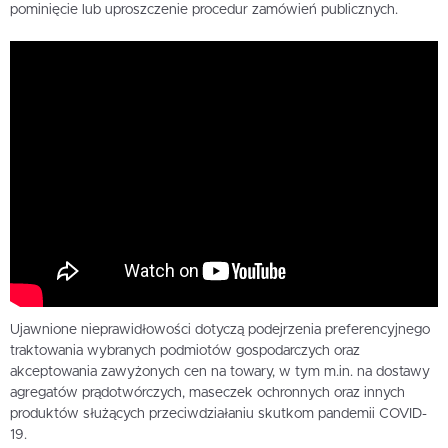
pominięcie lub uproszczenie procedur zamówień publicznych.
Ujawnione nieprawidłowości dotyczą podejrzenia preferencyjnego
traktowania wybranych podmiotów gospodarczych oraz
akceptowania zawyżonych cen na towary, w tym m.in. na dostawy
agregatów prądotwórczych, maseczek ochronnych oraz innych
produktów służących przeciwdziałaniu skutkom pandemii COVID-
19.