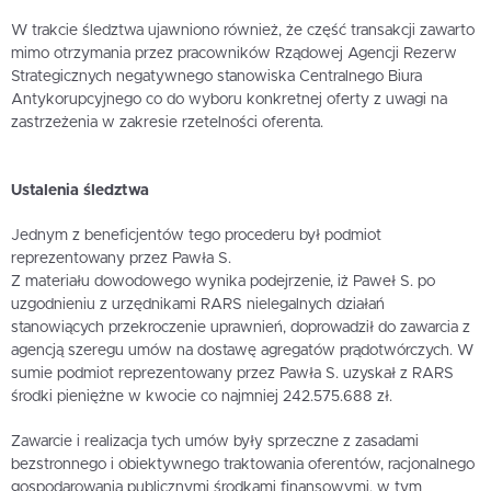
W trakcie śledztwa ujawniono również, że część transakcji zawarto
mimo otrzymania przez pracowników Rządowej Agencji Rezerw
Strategicznych negatywnego stanowiska Centralnego Biura
Antykorupcyjnego co do wyboru konkretnej oferty z uwagi na
zastrzeżenia w zakresie rzetelności oferenta.
Ustalenia śledztwa
Jednym z beneficjentów tego procederu był podmiot
reprezentowany przez Pawła S.
Z materiału dowodowego wynika podejrzenie, iż Paweł S. po
uzgodnieniu z urzędnikami RARS nielegalnych działań
stanowiących przekroczenie uprawnień, doprowadził do zawarcia z
agencją szeregu umów na dostawę agregatów prądotwórczych. W
sumie podmiot reprezentowany przez Pawła S. uzyskał z RARS
środki pieniężne w kwocie co najmniej 242.575.688 zł.
Zawarcie i realizacja tych umów były sprzeczne z zasadami
bezstronnego i obiektywnego traktowania oferentów, racjonalnego
gospodarowania publicznymi środkami finansowymi, w tym