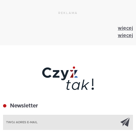
REKLAMA
więcej
więcej
Newsletter
Z