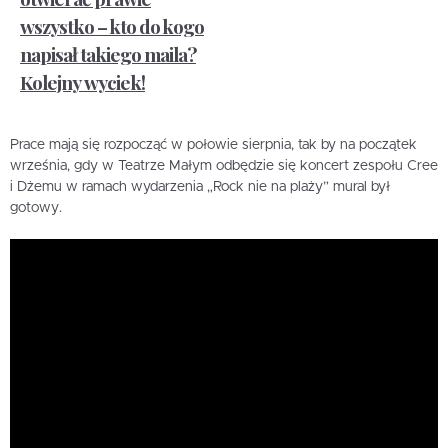
wszystko – kto do kogo
napisał takiego maila?
Kolejny wyciek!
Prace mają się rozpocząć w połowie sierpnia, tak by na początek
września, gdy w Teatrze Małym odbędzie się koncert zespołu Cree
i Dżemu w ramach wydarzenia „Rock nie na plaży” mural był
gotowy.