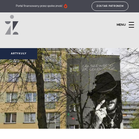
Portal finansowany przez społeczność
ZOSTAŃ PATRONEM
MENU
ARTYKUŁY