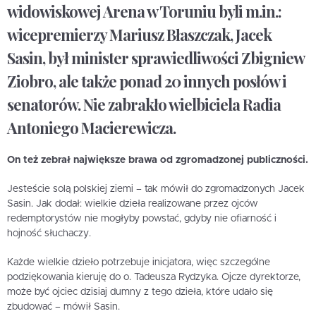
widowiskowej Arena w Toruniu byli m.in.:
wicepremierzy Mariusz Błaszczak, Jacek
Sasin, był minister sprawiedliwości Zbigniew
Ziobro, ale także ponad 20 innych posłów i
senatorów. Nie zabrakło wielbiciela Radia
Antoniego Macierewicza.
On też zebrał największe brawa od zgromadzonej publiczności.
Jesteście solą polskiej ziemi – tak mówił do zgromadzonych Jacek
Sasin. Jak dodał: wielkie dzieła realizowane przez ojców
redemptorystów nie mogłyby powstać, gdyby nie ofiarność i
hojność słuchaczy.
Każde wielkie dzieło potrzebuje inicjatora, więc szczególne
podziękowania kieruję do o. Tadeusza Rydzyka. Ojcze dyrektorze,
może być ojciec dzisiaj dumny z tego dzieła, które udało się
zbudować – mówił Sasin.