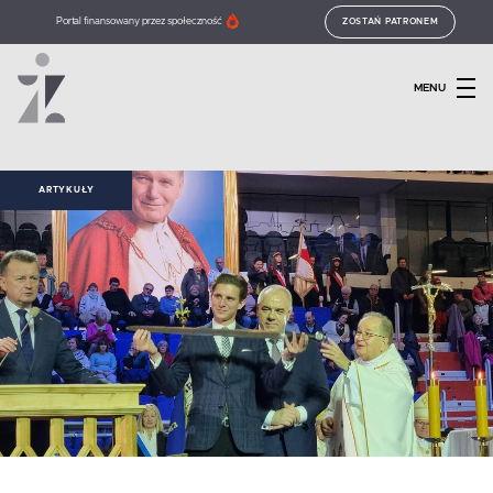
Portal finansowany przez społeczność
ZOSTAŃ PATRONEM
MENU
ARTYKUŁY