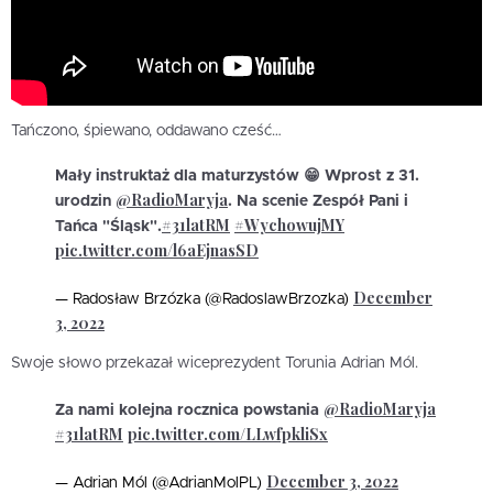
Tańczono, śpiewano, oddawano cześć…
Mały instruktaż dla maturzystów 😁 Wprost z 31.
@RadioMaryja
urodzin
. Na scenie Zespół Pani i
#31latRM
#WychowujMY
Tańca "Śląsk".
pic.twitter.com/l6aEjnasSD
December
— Radosław Brzózka (@RadoslawBrzozka)
3, 2022
Swoje słowo przekazał wiceprezydent Torunia Adrian Mól.
@RadioMaryja
Za nami kolejna rocznica powstania
#31latRM
pic.twitter.com/LLwfpkliSx
December 3, 2022
— Adrian Mól (@AdrianMolPL)