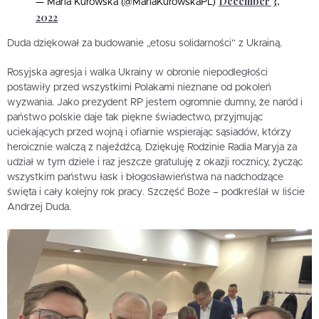
December 3,
— Maria Kurowska (@MariaKurowskaPL)
2022
Duda dziękował za budowanie „etosu solidarności” z Ukrainą.
Rosyjska agresja i walka Ukrainy w obronie niepodległości
postawiły przed wszystkimi Polakami nieznane od pokoleń
wyzwania. Jako prezydent RP jestem ogromnie dumny, że naród i
państwo polskie daje tak piękne świadectwo, przyjmując
uciekających przed wojną i ofiarnie wspierając sąsiadów, którzy
heroicznie walczą z najeźdźcą. Dziękuję Rodzinie Radia Maryja za
udział w tym dziele i raz jeszcze gratuluję z okazji rocznicy, życząc
wszystkim państwu łask i błogosławieństwa na nadchodzące
święta i cały kolejny rok pracy. Szczęść Boże – podkreślał w liście
Andrzej Duda.