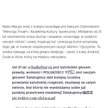
Radio Maryja wraz z kolejno powstającymi Naszym Dziennikiem,
Telewizją Trwam i Akademią Kultury Społecznej i Medialnej od 31
lat niezmiennie niosą otuchę i wsparcie, umacniając w ludzkich
sercach miłość i wiarę. Inspirują też i pokazują liczne przykłady
tego, jak w świecie współczesnym służyć bliźnim i Ojczyźnie. To
wielka zasługa, za którą gorąco dziękuję – pisze z kolej Andrzej
Duda w liście, który na miejscu odczytano.
@RadioMaryja
Od 31 lat
jest katolickim głosem
prawdy, wolności i POLSKOŚCI! ✝️🇵🇱 Jest naszym
głosem! Świętujemy dziś kolejną rocznicę
powstania katolickiej rozgłośni, słuchanej na całym
świecie, bez której nie wyobrażamy sobie już
polskiej przestrzeni medialnej! Dziękujemy!🤗👏👏
pic.twitter.com/xlaLn4i4nf