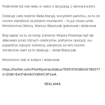
Podkreślał też rolę radia, w walce z laicyzacją, z obroną korzeni.
Dziękuję całej rodzinie Radia Maryja, wszystkim państwu, za to, że
murem stanęliście za polskim mundurem – to już słowa szefa
Ministerstwa Obrony. Mariusz Błaszczak gratulował i dziękował.
Bóg zapłać za to, że kiedy żołnierze Wojska Polskiego byli tak
atakowani przez różnych celebrytów, polityków opozycji, wy
poparliście naszych żołnierzy, stanęliście za nimi murem.
Serdecznie wam za to dziękuję – dodał Błaszczak.
Ministrowie stali w kolejce i dziękowali.
https://twitter.com/PiotrRycerski/status/1599131143860678657?
s=20&t=EecFdixHkS1QR4tCtlFzwA
REKLAMA