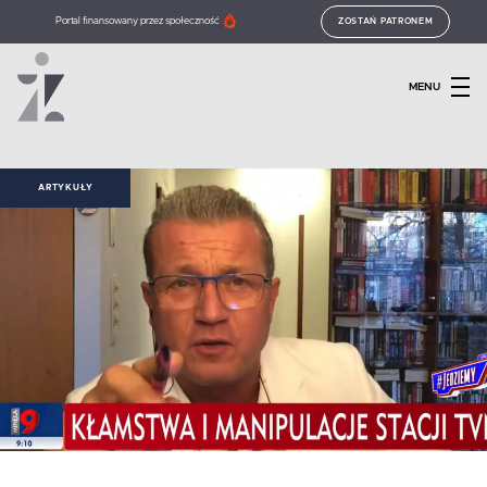
Portal finansowany przez społeczność
ZOSTAŃ PATRONEM
MENU
ARTYKUŁY