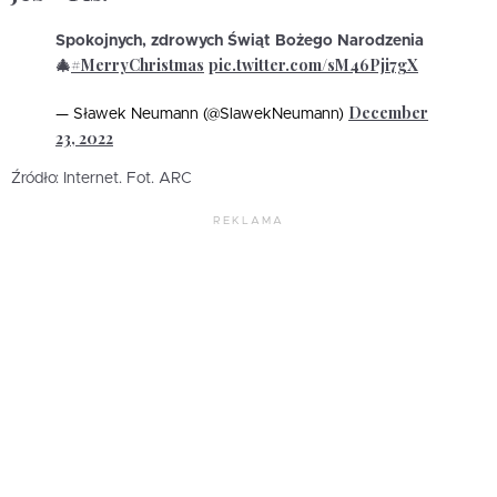
Spokojnych, zdrowych Świąt Bożego Narodzenia
#MerryChristmas
pic.twitter.com/sM46Pji7gX
🎄
December
— Sławek Neumann (@SlawekNeumann)
23, 2022
Źródło: Internet. Fot. ARC
REKLAMA