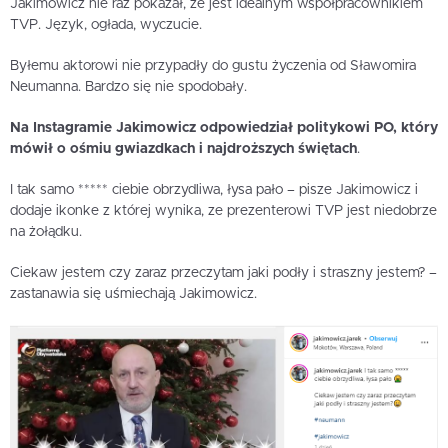
Jakimowicz nie raz pokazał, że jest idealnym współpracownikiem
TVP. Język, ogłada, wyczucie.
Byłemu aktorowi nie przypadły do gustu życzenia od Sławomira
Neumanna. Bardzo się nie spodobały.
Na Instagramie Jakimowicz odpowiedział politykowi PO, który
mówił o ośmiu gwiazdkach i najdroższych świętach
.
I tak samo ***** ciebie obrzydliwa, łysa pało – pisze Jakimowicz i
dodaje ikonke z której wynika, ze prezenterowi TVP jest niedobrze
na żołądku.
Ciekaw jestem czy zaraz przeczytam jaki podły i straszny jestem? –
zastanawia się uśmiechają Jakimowicz.