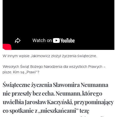
W innym wpisie Jakimowicz złożył życzenia świąteczne.
Wesołych Świąt Bożego Narodzenia dla wszystkich Prawych –
pisze. Kim są „Prawi”?
Świąteczne życzenia Sławomira Neumanna
nie przeszły bez echa. Neumann, którego
uwielbia Jarosław Kaczyński, przypominający
co spotkanie z „mieszkańcami” tezę