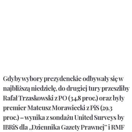
Gdyby wybory prezydenckie odbywały się w
najbliższą niedzielę, do drugiej tury przeszliby
Rafał Trzaskowski z PO (34,8 proc.) oraz były
premier Mateusz Morawiecki z PiS (29,3
proc.) – wynika z sondażu United Surveys by
IBRiS dla „Dziennika Gazety Prawnej” i RMF