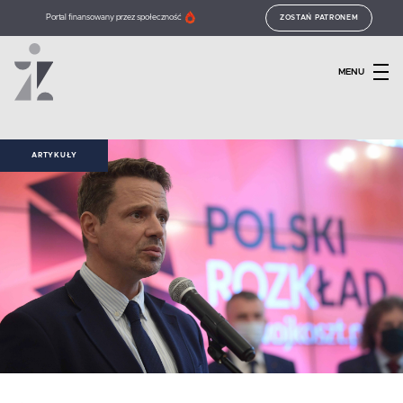
Portal finansowany przez społeczność
ZOSTAŃ PATRONEM
MENU
ARTYKUŁY