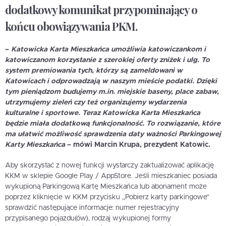
dodatkowy komunikat przypominający o
końcu obowiązywania PKM.
–
Katowicka Karta Mieszkańca umożliwia katowiczankom i
katowiczanom korzystanie z szerokiej oferty zniżek i ulg. To
system premiowania tych, którzy są zameldowani w
Katowicach i odprowadzają w naszym mieście podatki. Dzięki
tym pieniądzom budujemy m.in. miejskie baseny, place zabaw,
utrzymujemy zieleń czy też organizujemy wydarzenia
kulturalne i sportowe. Teraz Katowicka Karta Mieszkańca
będzie miała dodatkową funkcjonalność. To rozwiązanie, które
ma ułatwić możliwość sprawdzenia daty ważności Parkingowej
Karty Mieszkańca
– mówi
Marcin Krupa
, prezydent Katowic.
Aby skorzystać z nowej funkcji wystarczy zaktualizować aplikację
KKM w sklepie Google Play / AppStore. Jeśli mieszkaniec posiada
wykupioną Parkingową Kartę Mieszkańca lub abonament może
poprzez kliknięcie w KKM przycisku „Pobierz karty parkingowe”
sprawdzić następujące informacje: numer rejestracyjny
przypisanego pojazdu(ów), rodzaj wykupionej formy