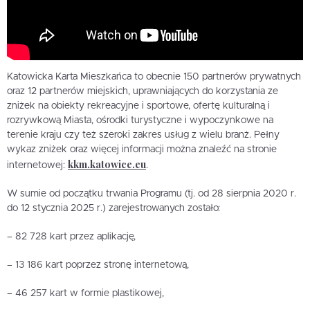
Katowicka Karta Mieszkańca to obecnie 150 partnerów prywatnych
oraz 12 partnerów miejskich, uprawniających do korzystania ze
zniżek na obiekty rekreacyjne i sportowe, ofertę kulturalną i
rozrywkową Miasta, ośrodki turystyczne i wypoczynkowe na
terenie kraju czy też szeroki zakres usług z wielu branż. Pełny
wykaz zniżek oraz więcej informacji można znaleźć na stronie
kkm.katowice.eu
internetowej:
.
W sumie od początku trwania Programu (tj. od 28 sierpnia 2020 r.
do 12 stycznia 2025 r.) zarejestrowanych zostało:
– 82 728 kart przez aplikację,
– 13 186 kart poprzez stronę internetową,
– 46 257 kart w formie plastikowej,