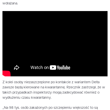
wdrażana.
Z kolei osoby niezaszczepione po kontakcie z wariantem Delta
zawsze będą kierowane na kwarantannę. Rzecznik zastrzegł, że w
takich przypadkach inspektorzy mogą zadecydować również o
wydłużeniu czasu kwarantanny.
„Na 98 tys. osób zakażonych po szczepieniu większość to są