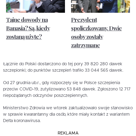
Tajne dowody na
Prezydent
Banasia? Są, kiedy
spoliczkowany. Dwie
zostaną użyte?
osoby zostały
zatrzymane
Łącznie do Polski dostarczono do tej pory 39 820 280 dawek
szczepionki; do punktów szczepień trafiło 33 044 565 dawek.
Od 27 grudnia ub.r., gdy rozpoczęły się w Polsce szczepienia
przeciw COVID-19, zutylizowano 53 848 dawek. Zgłoszono 12 717
niepożądanych odczynów poszczepiennych.
Ministerstwo Zdrowia we wtorek zaktualizowało swoje stanowisko
w sprawie kwarantanny dla osób, które miały kontakt z wariantem
Delta koronawirusa.
REKLAMA