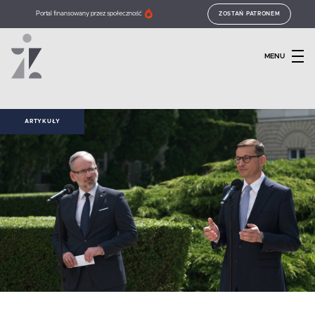
Portal finansowany przez społeczność
ZOSTAŃ PATRONEM
MENU
ARTYKUŁY