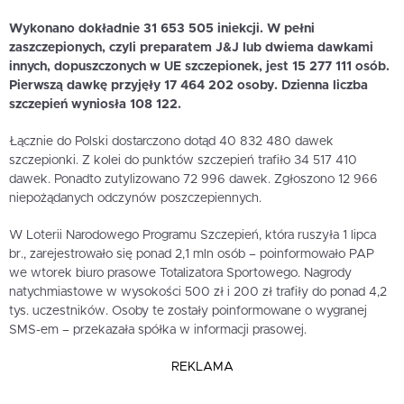
Wykonano dokładnie 31 653 505 iniekcji. W pełni
zaszczepionych, czyli preparatem J&J lub dwiema dawkami
innych, dopuszczonych w UE szczepionek, jest 15 277 111 osób.
Pierwszą dawkę przyjęły 17 464 202 osoby. Dzienna liczba
szczepień wyniosła 108 122.
Łącznie do Polski dostarczono dotąd 40 832 480 dawek
szczepionki. Z kolei do punktów szczepień trafiło 34 517 410
dawek. Ponadto zutylizowano 72 996 dawek. Zgłoszono 12 966
niepożądanych odczynów poszczepiennych.
W Loterii Narodowego Programu Szczepień, która ruszyła 1 lipca
br., zarejestrowało się ponad 2,1 mln osób – poinformowało PAP
we wtorek biuro prasowe Totalizatora Sportowego. Nagrody
natychmiastowe w wysokości 500 zł i 200 zł trafiły do ponad 4,2
tys. uczestników. Osoby te zostały poinformowane o wygranej
SMS-em – przekazała spółka w informacji prasowej.
REKLAMA