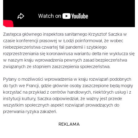
Zastępca głównego inspektora sanitarnego Krzysztof Saczka w
czasie konferencji prasowej w Łodzi poinformował, że wobec
niebezpieczeństwa czwartej fali pandemii i szybkiego
rozprzestrzeniania się koronawirusa wariantu delta nie wyklucza się
w naszym kraju wprowadzenia pewnych zasad bezpieczeństwa
związanych ze stopniem zaszczepienia społeczeństwa.
Pytany o możliwości wprowadzenia w kraju rozwiązań podobnych
do tych we Francji, gdzie głównie osoby zaszczepione będą mogły
korzystać na przykład z centrów handlowych, niektórych usług i z
instytucji kultury, Saczka odpowiedział, że ważny jest przede
wszystkim społecznych aspekt rozwiązań prowadzących do
przerwania ryzyka zakażeń.
REKLAMA