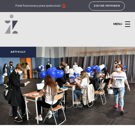
Portal finansowany przez społeczność
ZOSTAŃ PATRONEM
MENU
ARTYKUŁY