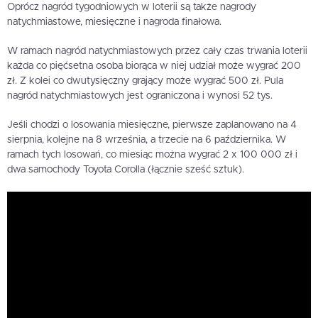
Oprócz nagród tygodniowych w loterii są także nagrody
natychmiastowe, miesięczne i nagroda finałowa.
W ramach nagród natychmiastowych przez cały czas trwania loterii
każda co pięćsetna osoba biorąca w niej udział może wygrać 200
zł. Z kolei co dwutysięczny grający może wygrać 500 zł. Pula
nagród natychmiastowych jest ograniczona i wynosi 52 tys.
Jeśli chodzi o losowania miesięczne, pierwsze zaplanowano na 4
sierpnia, kolejne na 8 września, a trzecie na 6 października. W
ramach tych losowań, co miesiąc można wygrać 2 x 100 000 zł i
dwa samochody Toyota Corolla (łącznie sześć sztuk).