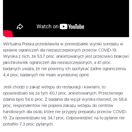
Wirtualna Polska przedstawiła w poniedziałek wyniki sondażu w
sprawie ograniczeń dla niezaszczepionych przeciw COVID-19.
Wynika z nich, że 53,7 proc. ankietowanych jest przeciwko brakowi
jakichkolwiek ograniczeń dla niezaszczepionych, a 41 proc.
badanych uważa, że nie powinny ich spotykać żadne ograniczenia.
4,4 proc. badanych nie miało wyrobionej opinii.
Jeśli chodzi o zakaz wstępu do restauracji i kawiarni, to
opowiedziało się za tym 40,1 proc. ankietowanych. Przeciwnego
zdania było 54,6 proc. Z badania dla wp.pl wynika również, że 58,6
proc. respondentów nie popiera zakazu wstępu do centrów
handlowych dla osób, które nie przyjęły preparatu przeciw COVID-
19. Za opowiedziało się 34,1 proc. Odpowiedzieć na to pytanie nie
potrafiło 7,3 proc. pytanych.