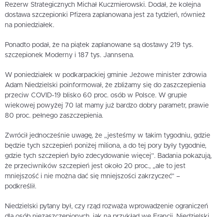
Rezerw Strategicznych Michał Kuczmierowski. Dodał, że kolejna
dostawa szczepionki Pfizera zaplanowana jest za tydzień, również
na poniedziałek.
Ponadto podał, że na piątek zaplanowane są dostawy 219 tys.
szczepionek Moderny i 187 tys. Jannsena.
W poniedziałek w podkarpackiej gminie Jeżowe minister zdrowia
Adam Niedzielski poinformował, że zbliżamy się do zaszczepienia
przeciw COVID-19 blisko 60 proc. osób w Polsce. W grupie
wiekowej powyżej 70 lat mamy już bardzo dobry parametr, prawie
80 proc. pełnego zaszczepienia.
Zwrócił jednocześnie uwagę, że „jesteśmy w takim tygodniu, gdzie
będzie tych szczepień poniżej miliona, a do tej pory były tygodnie,
gdzie tych szczepień było zdecydowanie więcej”. Badania pokazują,
że przeciwników szczepień jest około 20 proc., „ale to jest
mniejszość i nie można dać się mniejszości zakrzyczeć” –
podkreślił.
Niedzielski pytany był, czy rząd rozważa wprowadzenie ograniczeń
dla osób niezaszczepionych, jak na przykład we Francji. Niedzielski