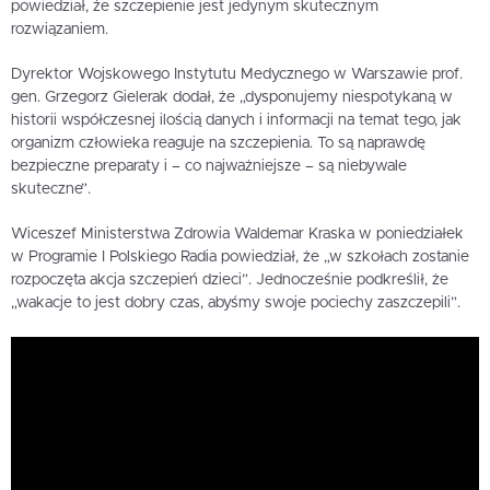
powiedział, że szczepienie jest jedynym skutecznym
rozwiązaniem.
Dyrektor Wojskowego Instytutu Medycznego w Warszawie prof.
gen. Grzegorz Gielerak dodał, że „dysponujemy niespotykaną w
historii współczesnej ilością danych i informacji na temat tego, jak
organizm człowieka reaguje na szczepienia. To są naprawdę
bezpieczne preparaty i – co najważniejsze – są niebywale
skuteczne”.
Wiceszef Ministerstwa Zdrowia Waldemar Kraska w poniedziałek
w Programie I Polskiego Radia powiedział, że „w szkołach zostanie
rozpoczęta akcja szczepień dzieci”. Jednocześnie podkreślił, że
„wakacje to jest dobry czas, abyśmy swoje pociechy zaszczepili”.