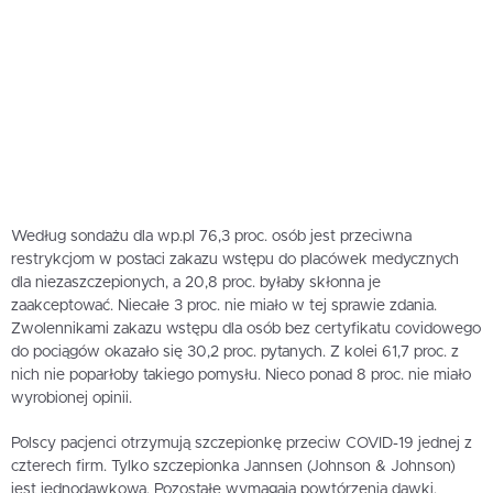
Według sondażu dla wp.pl 76,3 proc. osób jest przeciwna
restrykcjom w postaci zakazu wstępu do placówek medycznych
dla niezaszczepionych, a 20,8 proc. byłaby skłonna je
zaakceptować. Niecałe 3 proc. nie miało w tej sprawie zdania.
Zwolennikami zakazu wstępu dla osób bez certyfikatu covidowego
do pociągów okazało się 30,2 proc. pytanych. Z kolei 61,7 proc. z
nich nie poparłoby takiego pomysłu. Nieco ponad 8 proc. nie miało
wyrobionej opinii.
Polscy pacjenci otrzymują szczepionkę przeciw COVID-19 jednej z
czterech firm. Tylko szczepionka Jannsen (Johnson & Johnson)
jest jednodawkowa. Pozostałe wymagają powtórzenia dawki.