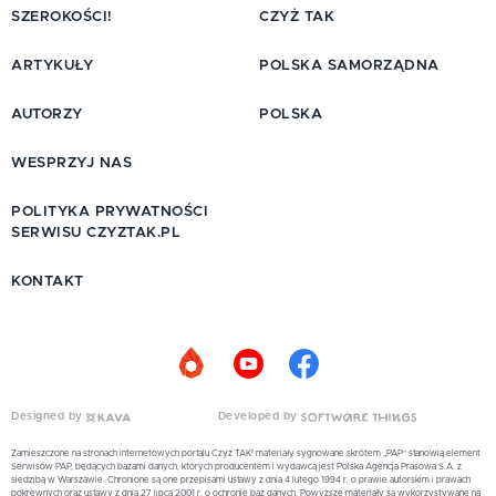
SZEROKOŚCI!
CZYŻ TAK
ARTYKUŁY
POLSKA SAMORZĄDNA
AUTORZY
POLSKA
WESPRZYJ NAS
POLITYKA PRYWATNOŚCI
SERWISU CZYZTAK.PL
KONTAKT
Designed by
Developed by
Zamieszczone na stronach internetowych portalu Czyż TAK! materiały sygnowane skrótem „PAP” stanowią element
Serwisów PAP, będących bazami danych, których producentem i wydawcą jest Polska Agencja Prasowa S.A. z
siedzibą w Warszawie. Chronione są one przepisami ustawy z dnia 4 lutego 1994 r. o prawie autorskim i prawach
pokrewnych oraz ustawy z dnia 27 lipca 2001 r. o ochronie baz danych. Powyższe materiały są wykorzystywane na