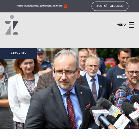
Portal finansowany przez społeczność
ZOSTAŃ PATRONEM
MENU
ARTYKUŁY