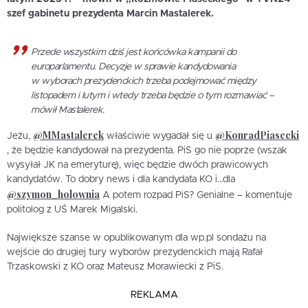
szef gabinetu prezydenta Marcin Mastalerek.
Przede wszystkim dziś jest końcówka kampanii do
europarlamentu. Decyzje w sprawie kandydowania
w wyborach prezydenckich trzeba podejmować między
listopadem i lutym i wtedy trzeba będzie o tym rozmawiać –
mówił Mastalerek.
@MMastalerek
@KonradPiasecki
Jeżu,
właściwie wygadał się u
, że będzie kandydował na prezydenta. PiS go nie poprze (wszak
wysyłał JK na emeryturę), więc będzie dwóch prawicowych
kandydatów. To dobry news i dla kandydata KO i…dla
@szymon_holownia
A potem rozpad PiS? Genialne – komentuje
politolog z UŚ Marek Migalski.
Największe szanse w opublikowanym dla wp.pl sondażu na
wejście do drugiej tury wyborów prezydenckich mają Rafał
Trzaskowski z KO oraz Mateusz Morawiecki z PiS.
REKLAMA