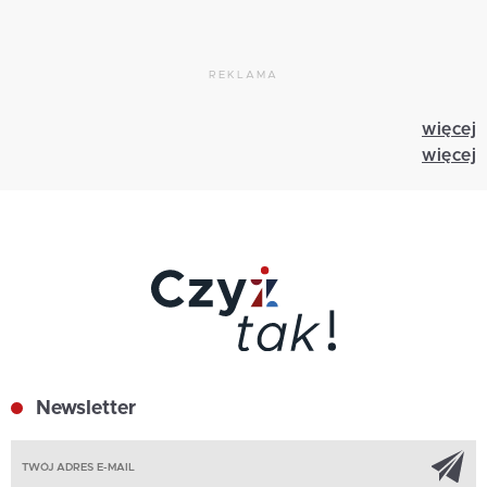
REKLAMA
więcej
więcej
Newsletter
Z