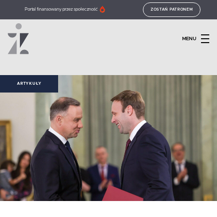
Portal finansowany przez społeczność
ZOSTAŃ PATRONEM
MENU
ARTYKUŁY