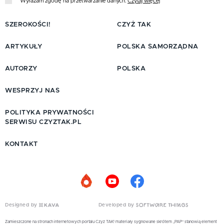
Wyrażam zgodę na przetwarzanie danych.
Czytaj więcej
SZEROKOŚCI!
CZYŻ TAK
ARTYKUŁY
POLSKA SAMORZĄDNA
AUTORZY
POLSKA
WESPRZYJ NAS
POLITYKA PRYWATNOŚCI
SERWISU CZYZTAK.PL
KONTAKT
Designed by
Developed by
Zamieszczone na stronach internetowych portalu Czyż TAK! materiały sygnowane skrótem „PAP” stanowią element