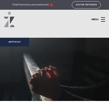
Portal finansowany przez społeczność
ZOSTAŃ PATRONEM
MENU
ARTYKUŁY