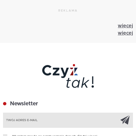
REKLAMA
więcej
więcej
Newsletter
Z