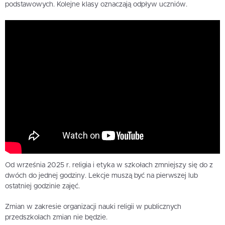
podstawowych. Kolejne klasy oznaczają odpływ uczniów.
Od września 2025 r. religia i etyka w szkołach zmniejszy się do z
dwóch do jednej godziny. Lekcje muszą być na pierwszej lub
ostatniej godzinie zajęć.
Zmian w zakresie organizacji nauki religii w publicznych
przedszkolach zmian nie będzie.