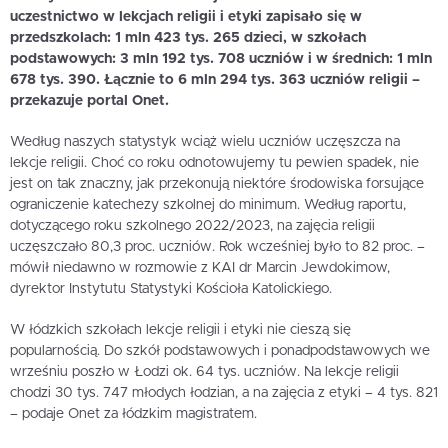
uczestnictwo w lekcjach religii i etyki zapisało się w
przedszkolach: 1 mln 423 tys. 265 dzieci, w szkołach
podstawowych: 3 mln 192 tys. 708 uczniów i w średnich: 1 mln
678 tys. 390. Łącznie to 6 mln 294 tys. 363 uczniów religii –
przekazuje portal Onet.
Według naszych statystyk wciąż wielu uczniów uczęszcza na
lekcje religii. Choć co roku odnotowujemy tu pewien spadek, nie
jest on tak znaczny, jak przekonują niektóre środowiska forsujące
ograniczenie katechezy szkolnej do minimum. Według raportu,
dotyczącego roku szkolnego 2022/2023, na zajęcia religii
uczęszczało 80,3 proc. uczniów. Rok wcześniej było to 82 proc. –
mówił niedawno w rozmowie z KAI dr Marcin Jewdokimow,
dyrektor Instytutu Statystyki Kościoła Katolickiego.
W łódzkich szkołach lekcje religii i etyki nie cieszą się
popularnością. Do szkół podstawowych i ponadpodstawowych we
wrześniu poszło w Łodzi ok. 64 tys. uczniów. Na lekcje religii
chodzi 30 tys. 747 młodych łodzian, a na zajęcia z etyki – 4 tys. 821
– podaje Onet za łódzkim magistratem.