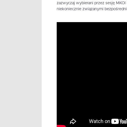
zazwyczaj wybierani przez sesję MKOl i
niekoniecznie związanymi bezpośredn