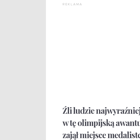
REKLAMA
Źli ludzie najwyraźn
w tę olimpijską awantur
zajął miejsce medalistc