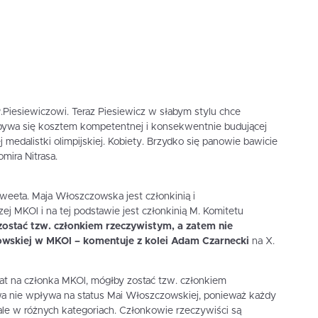
.Piesiewiczowi. Teraz Piesiewicz w słabym stylu chce
bywa się kosztem kompetentnej i konsekwentnie budującej
medalistki olimpijskiej. Kobiety. Brzydko się panowie bawicie
mira Nitrasa.
weeta. Maja Włoszczowska jest członkinią i
j MKOl i na tej podstawie jest członkinią M. Komitetu
ostać tzw. członkiem rzeczywistym, a zatem nie
wskiej w MKOl – komentuje z kolei Adam Czarnecki
na X.
at na członka MKOl, mógłby zostać tzw. członkiem
wa nie wpływa na status Mai Włoszczowskiej, ponieważ każdy
le w różnych kategoriach. Członkowie rzeczywiści są