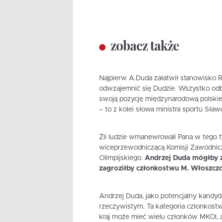
zobacz także
Najpierw A.Duda załatwił stanowisko R
odwzajemnić się Dudzie. Wszystko od
swoją pozycję międzynarodową polskiej 
– to z kolei słowa ministra sportu Sławo
Źli ludzie wmanewrowali Pana w tego t
wiceprzewodniczącą Komisji Zawodnicze
Olimpijskiego.
Andrzej Duda mógłby z
zagroziłby członkostwu M. Włoszczo
Andrzej Duda, jako potencjalny kandyd
rzeczywistym. Ta kategoria członkost
kraj może mieć wielu członków MKOl, a