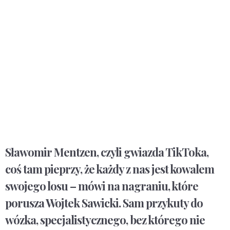
Sławomir Mentzen, czyli gwiazda TikToka,
coś tam pieprzy, że każdy z nas jest kowalem
swojego losu – mówi na nagraniu, które
porusza Wojtek Sawicki. Sam przykuty do
wózka, specjalistycznego, bez którego nie