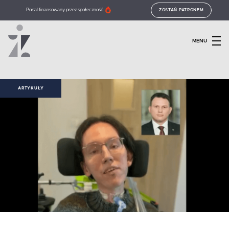
Portal finansowany przez społeczność
ZOSTAŃ PATRONEM
MENU
ARTYKUŁY