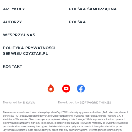
ARTYKUŁY
POLSKA SAMORZĄDNA
AUTORZY
POLSKA
WESPRZYJ NAS
POLITYKA PRYWATNOŚCI
SERWISU CZYZTAK.PL
KONTAKT
Designed by
Developed by
Zamieszczone na stronach internetowych portalu Czyż TAK! materiały sygnowane skrótem „PAP” stanowią element
Serwisów PAP, będących bazami danych, których producentem i wydawcą jest Polska Agencja Prasowa S.A. z
siedzibą w Warszawie. Chronione są one przepisami ustawy z dnia 4 lutego 1994 r. o prawie autorskim i prawach
pokrewnych oraz ustawy z dnia 27 lipca 2001 r. o ochronie baz danych. Powyższe materiały są wykorzystywane na
podstawie stosownej umowy licencyjnej. Jakiekolwiek wykorzystywanie przedmiotowych materiałów przez
użytkowników portalu, poza przewidzianymi przez przepisy prawa wyjątkami, w szczególności dozwolonym