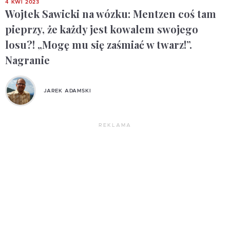
4 KWI 2023
Wojtek Sawicki na wózku: Mentzen coś tam
pieprzy, że każdy jest kowalem swojego
losu?! „Mogę mu się zaśmiać w twarz!”.
Nagranie
JAREK ADAMSKI
REKLAMA