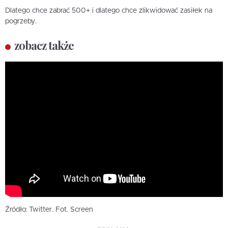
Dlatego chce zabrać 500+ i dlatego chce zlikwidować zasiłek na
pogrzeby.
zobacz także
Źródło: Twitter. Fot. Screen