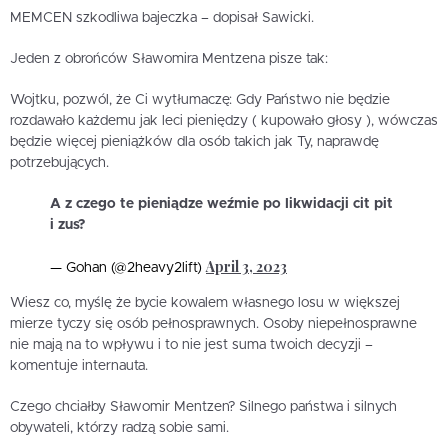
MEMCEN szkodliwa bajeczka – dopisał Sawicki.
Jeden z obrońców Sławomira Mentzena pisze tak:
Wojtku, pozwól, że Ci wytłumaczę: Gdy Państwo nie będzie
rozdawało każdemu jak leci pieniędzy ( kupowało głosy ), wówczas
będzie więcej pieniążków dla osób takich jak Ty, naprawdę
potrzebujących.
A z czego te pieniądze weźmie po likwidacji cit pit
i zus?
April 3, 2023
— Gohan (@2heavy2lift)
Wiesz co, myślę że bycie kowalem własnego losu w większej
mierze tyczy się osób pełnosprawnych. Osoby niepełnosprawne
nie mają na to wpływu i to nie jest suma twoich decyzji –
komentuje internauta.
Czego chciałby Sławomir Mentzen? Silnego państwa i silnych
obywateli, którzy radzą sobie sami.