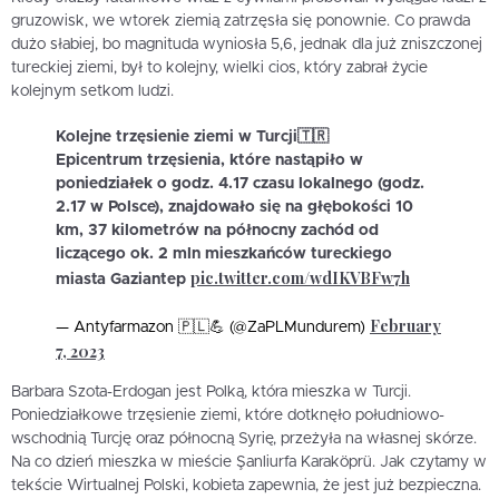
gruzowisk, we wtorek ziemią zatrzęsła się ponownie. Co prawda
dużo słabiej, bo magnituda wyniosła 5,6, jednak dla już zniszczonej
tureckiej ziemi, był to kolejny, wielki cios, który zabrał życie
kolejnym setkom ludzi.
Kolejne trzęsienie ziemi w Turcji🇹🇷
Epicentrum trzęsienia, które nastąpiło w
poniedziałek o godz. 4.17 czasu lokalnego (godz.
2.17 w Polsce), znajdowało się na głębokości 10
km, 37 kilometrów na północny zachód od
liczącego ok. 2 mln mieszkańców tureckiego
pic.twitter.com/wdIKVBFw7h
miasta Gaziantep
February
— Antyfarmazon 🇵🇱💪 (@ZaPLMundurem)
7, 2023
Barbara Szota-Erdogan jest Polką, która mieszka w Turcji.
Poniedziałkowe trzęsienie ziemi, które dotknęło południowo-
wschodnią Turcję oraz północną Syrię, przeżyła na własnej skórze.
Na co dzień mieszka w mieście Şanliurfa Karaköprü. Jak czytamy w
tekście Wirtualnej Polski, kobieta zapewnia, że jest już bezpieczna.