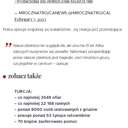
#wydarzenia
pic.twitter.com/ts12sOL5uu
— MROCZNATROJCANEWS (@MROCZNATROJCA)
February 7, 2023
Polka opisuje krajobraz po kataklizmie. Jej relacja jest przerażająca.
Nasza dzielnica nie wygląda źle, ale ona ma 15 lat. Kilka
starszych budynków się zawaliło. Natomiast, przejeżdżając
przez starsze dzielnice, jest tragedia. Jest mnóstwo gruzu,
szczególnie w centrum – opisuje.
zobacz także
TURCJA:
– co najmniej 3549 ofiar
– co najmniej 22 168 rannych
– ponad 8000 osób uratowanych z gruzów
– pracuje ponad 53 tysiące ratowników
– 70 krajów zaoferowało pomoc