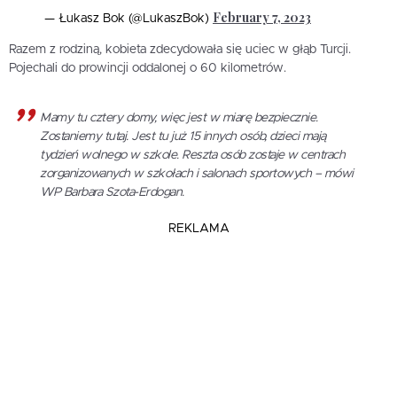
February 7, 2023
— Łukasz Bok (@LukaszBok)
Razem z rodziną, kobieta zdecydowała się uciec w głąb Turcji.
Pojechali do prowincji oddalonej o 60 kilometrów.
Mamy tu cztery domy, więc jest w miarę bezpiecznie.
Zostaniemy tutaj. Jest tu już 15 innych osób, dzieci mają
tydzień wolnego w szkole. Reszta osób zostaje w centrach
zorganizowanych w szkołach i salonach sportowych – mówi
WP Barbara Szota-Erdogan.
REKLAMA