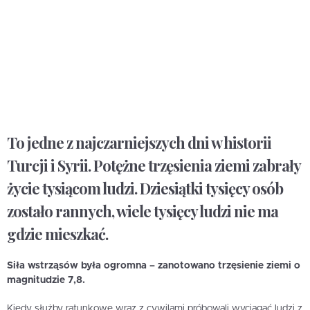
To jedne z najczarniejszych dni w historii
Turcji i Syrii. Potężne trzęsienia ziemi zabrały
życie tysiącom ludzi. Dziesiątki tysięcy osób
zostało rannych, wiele tysięcy ludzi nie ma
gdzie mieszkać.
Siła wstrząsów była ogromna – zanotowano trzęsienie ziemi o
magnitudzie 7,8.
Kiedy służby ratunkowe wraz z cywilami próbowali wyciągać ludzi z