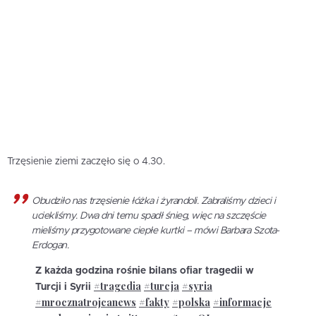
Trzęsienie ziemi zaczęło się o 4.30.
Obudziło nas trzęsienie łóżka i żyrandoli. Zabraliśmy dzieci i
uciekliśmy. Dwa dni temu spadł śnieg, więc na szczęście
mieliśmy przygotowane ciepłe kurtki – mówi Barbara Szota-
Erdogan.
Z każda godzina rośnie bilans ofiar tragedii w
#tragedia
#turcja
#syria
Turcji i Syrii
#mrocznatrojcanews
#fakty
#polska
#informacje