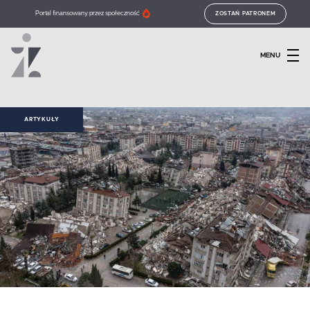
Portal finansowany przez społeczność
ZOSTAŃ PATRONEM
MENU
ARTYKUŁY