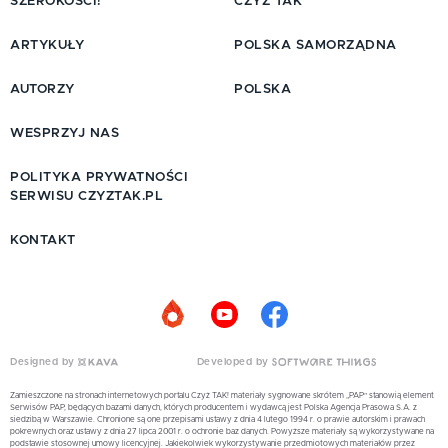
SZEROKOŚCI!
CZYŻ TAK
ARTYKUŁY
POLSKA SAMORZĄDNA
AUTORZY
POLSKA
WESPRZYJ NAS
POLITYKA PRYWATNOŚCI
SERWISU CZYZTAK.PL
KONTAKT
Designed by
Developed by
Zamieszczone na stronach internetowych portalu Czyż TAK! materiały sygnowane skrótem „PAP” stanowią element
Serwisów PAP, będących bazami danych, których producentem i wydawcą jest Polska Agencja Prasowa S.A. z
siedzibą w Warszawie. Chronione są one przepisami ustawy z dnia 4 lutego 1994 r. o prawie autorskim i prawach
pokrewnych oraz ustawy z dnia 27 lipca 2001 r. o ochronie baz danych. Powyższe materiały są wykorzystywane na
podstawie stosownej umowy licencyjnej. Jakiekolwiek wykorzystywanie przedmiotowych materiałów przez