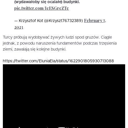
(wydawałoby się ocalałe) budynki.
pic.twitter.com/IcESGrcZTc
February 7,
— Krzysztof Kot (@Krzyszt76732389)
2023
Turcy próbują wydobywać żywych ludzi spod gruzów. Ciągle
jednak, z powodu naruszenia fundamentów podczas trzęsienia
ziemi, zawalają się kolejne budynki.
https://twitter.com/EluniaEla/status/1622901805930713088