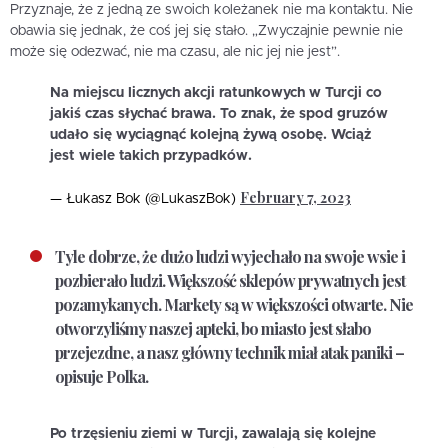
Przyznaje, że z jedną ze swoich koleżanek nie ma kontaktu. Nie
obawia się jednak, że coś jej się stało. „Zwyczajnie pewnie nie
może się odezwać, nie ma czasu, ale nic jej nie jest”.
Na miejscu licznych akcji ratunkowych w Turcji co
jakiś czas słychać brawa. To znak, że spod gruzów
udało się wyciągnąć kolejną żywą osobę. Wciąż
jest wiele takich przypadków.
February 7, 2023
— Łukasz Bok (@LukaszBok)
Tyle dobrze, że dużo ludzi wyjechało na swoje wsie i
pozbierało ludzi. Większość sklepów prywatnych jest
pozamykanych. Markety są w większości otwarte. Nie
otworzyliśmy naszej apteki, bo miasto jest słabo
przejezdne, a nasz główny technik miał atak paniki –
opisuje Polka.
Po trzęsieniu ziemi w Turcji, zawalają się kolejne