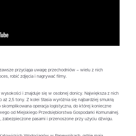
 zawsze przyciąga uwagę przechodniów – wielu z nich
es, robić zdjęcia i nagrywać filmy.
wysokości i znajduje się w osobnej donicy. Największa z nich
o aż 2,5 tony. Z kolei Stasia wyróżnia się najbardziej smukłą
to skomplikowana operacja logistyczna, do której konieczne
ego od Miejskiego Przedsiębiorstwa Gospodarki Komunalnej.
, zabezpieczone pasami i przenoszone przy użyciu dźwigu.
Katowickich Wodociągów w Panewnikach, gdzie mają