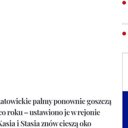
RE
katowickie palmy ponownie goszczą
co roku – ustawiono je w rejonie
asia i Stasia znów cieszą oko