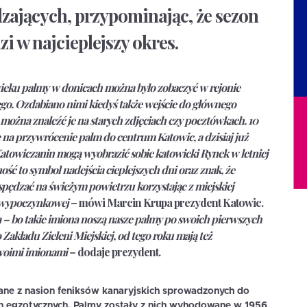
ających, przypominając, że sezon
 w najcieplejszy okres.
wieku palmy w donicach można było zobaczyć w rejonie
go. Ozdabiano nimi kiedyś także wejście do głównego
można znaleźć je na starych zdjęciach czy pocztówkach. 10
 na przywrócenie palm do centrum Katowic, a dzisiaj już
atowiczanin mogą wyobrazić sobie katowicki Rynek w letniej
ość to symbol nadejścia cieplejszych dni oraz znak, że
pędzać na świeżym powietrzu korzystając z miejskiej
o-wypoczynkowej
– mówi
Marcin Krupa
prezydent Katowic.
ia – bo takie imiona noszą nasze palmy po swoich pierwszych
Zakładu Zieleni Miejskiej, od tego roku mają też
swoimi imionami
– dodaje prezydent.
ne z nasion feniksów kanaryjskich sprowadzonych do
in egzotycznych. Palmy zostały z nich wyhodowane w 1956