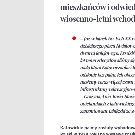
mieszkańców i odwiedz
wiosenno-letni wchodzi
– Już w latach 60-tych XX 
dzisiejszego placu Kwiatowe
dworca kolejowego. Do dziś 
lat temu zdecydowaliśmy się
mało która Katowiczanka i K
odsłonie bez palm. Ich obecn
możemy coraz więcej czasu s
infrastruktury rekreacyjn
– Grażyna, Ania, Kasia, Stas
opiekunkach z katowickiego 
zamontowane tabliczki ze 
Katowickie palmy zostały wyhodowa
Polski w 1924 roku na wystawę rośl