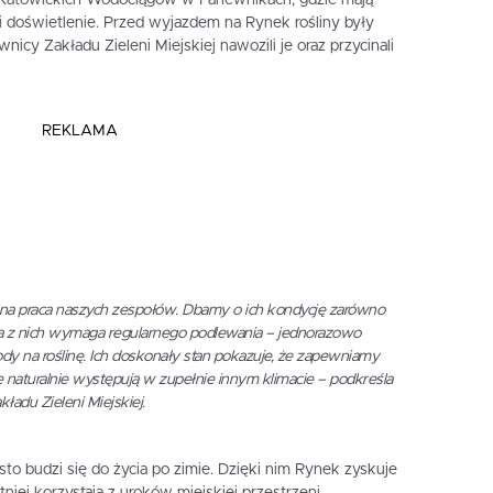
 doświetlenie. Przed wyjazdem na Rynek rośliny były
y Zakładu Zieleni Miejskiej nawozili je oraz przycinali
REKLAMA
zna praca naszych zespołów. Dbamy o ich kondycję zarówno
żda z nich wymaga regularnego podlewania – jednorazowo
y na roślinę. Ich doskonały stan pokazuje, że zapewniamy
naturalnie występują w zupełnie innym klimacie
– podkreśla
kładu Zieleni Miejskiej.
to budzi się do życia po zimie. Dzięki nim Rynek zyskuje
niej korzystają z uroków miejskiej przestrzeni.