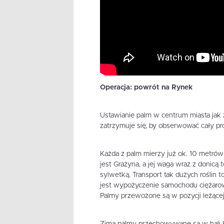
Operacja: powrót na Rynek
Ustawianie palm w centrum miasta jak
zatrzymuje się, by obserwować cały proc
Każda z palm mierzy już ok. 10 metrów 
jest Grażyna, a jej waga wraz z donicą t
sylwetką. Transport tak dużych roślin 
jest wypożyczenie samochodu ciężarow
Palmy przewożone są w pozycji leżącej
Zimą palmy przechowywane są w hali 