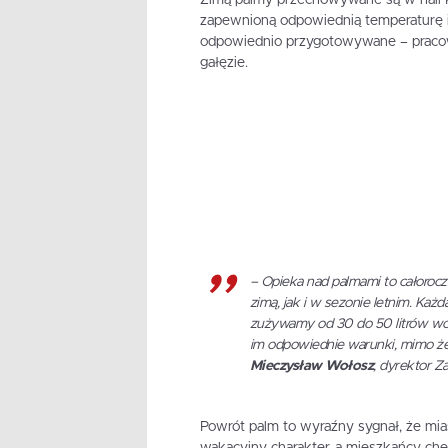
zapewnioną odpowiednią temperaturę i
odpowiednio przygotowywane – pracownic
gałęzie.
– Opieka nad palmami to całoroc
zimą, jak i w sezonie letnim. Ka
zużywamy od 30 do 50 litrów wod
im odpowiednie warunki, mimo że 
Mieczysław Wołosz
, dyrektor Za
Powrót palm to wyraźny sygnał, że mias
wakacyjny charakter, a mieszkańcy chęt