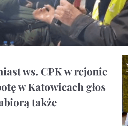
iast ws. CPK w rejonie
otę w Katowicach głos
abiorą także