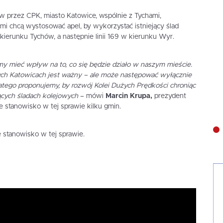
w przez CPK, miasto Katowice, wspólnie z Tychami,
i chcą wystosować apel, by wykorzystać istniejący ślad
ierunku Tychów, a następnie linii 169 w kierunku Wyr.
y mieć wpływ na to, co się będzie działo w naszym mieście.
ych Katowicach jest ważny – ale może następować wyłącznie
tego proponujemy, by rozwój Kolei Dużych Prędkości chroniąc
ących śladach kolejowych
– mówi
Marcin Krupa,
prezydent
e stanowisko w tej sprawie kilku gmin.
 stanowisko w tej sprawie.