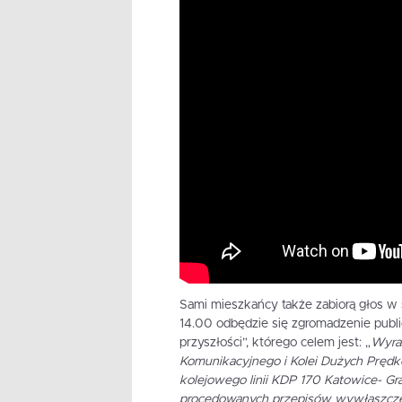
Sami mieszkańcy także zabiorą głos w
14.00 odbędzie się zgromadzenie publi
przyszłości”, którego celem jest: „
Wyraż
Komunikacyjnego i Kolei Dużych Prędk
kolejowego linii KDP 170 Katowice- G
procedowanych przepisów wywłaszczen