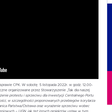
 sprawie CPK. W sobotę 5 listopada 2022r. w godz. 12.00-
czne organizowane przez Stowarzyszenie „Tak dla naszej
enie protestu i sprzeciwu dla inwestycji Centralnego Portu
ości, w szczególności proponowanych przebiegów korytarza
ranica Państwa/Ostrawa oraz wyrażenie sprzeciwu wobec
iowych – UGN, jak też innych projektów ustaw w tym