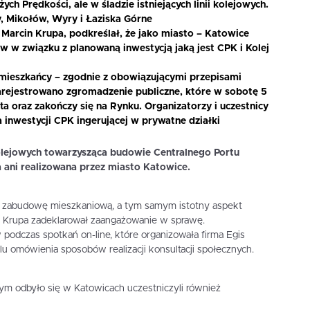
ch Prędkości, ale w śladzie istniejących linii kolejowych.
, Mikołów, Wyry i Łaziska Górne
 Marcin Krupa, podkreślał, że jako miasto – Katowice
w w związku z planowaną inwestycją jaką jest CPK i Kolej
 mieszkańcy – zgodnie z obowiązującymi przepisami
rejestrowano zgromadzenie publiczne, które w sobotę 5
ta oraz zakończy się na Rynku. Organizatorzy i uczestnicy
 inwestycji CPK ingerującej w prywatne działki
olejowych towarzysząca budowie Centralnego Portu
 ani realizowana przez miasto Katowice.
w zabudowę mieszkaniową, a tym samym istotny aspekt
n Krupa zadeklarował zaangażowanie w sprawę.
odczas spotkań on-line, które organizowała firma Egis
elu omówienia sposobów realizacji konsultacji społecznych.
ym odbyło się w Katowicach uczestniczyli również