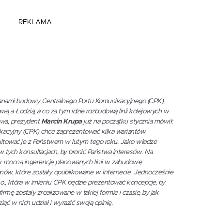
REKLAMA
lanami budowy Centralnego Portu Komunikacyjnego (CPK),
 a Łodzią, a co za tym idzie rozbudową linii kolejowych w
rawa, prezydent
Marcin Krupa
już na początku stycznia mówił:
kacyjny (CPK) chce zaprezentować kilka wariantów
sultować je z Państwem w lutym tego roku. Jako władze
ych konsultacjach, by bronić Państwa interesów. Na
 mocną ingerencję planowanych linii w zabudowę
anów, które zostały opublikowane w Internecie. Jednocześnie
.o., która w imieniu CPK będzie prezentować koncepcje, by
rmę zostały zrealizowane w takiej formie i czasie, by jak
ć w nich udział i wyrazić swoją opinię.