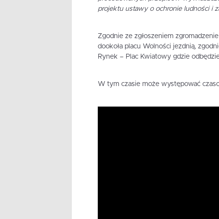
projektu ustawy o ochronie ludności i 
Zgodnie ze zgłoszeniem zgromadzenie r
dookoła placu Wolności jezdnią, zgodnie
Rynek – Plac Kwiatowy gdzie odbędzie
W tym czasie może występować czaso