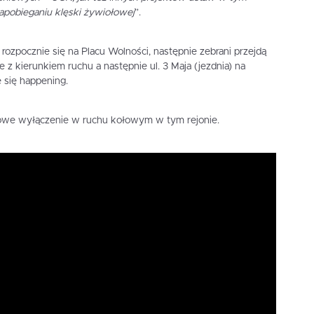
zapobieganiu klęski żywiołowej
”.
ozpocznie się na Placu Wolności, następnie zebrani przejdą
 z kierunkiem ruchu a następnie ul. 3 Maja (jezdnia) na
 się happening.
we wyłączenie w ruchu kołowym w tym rejonie.