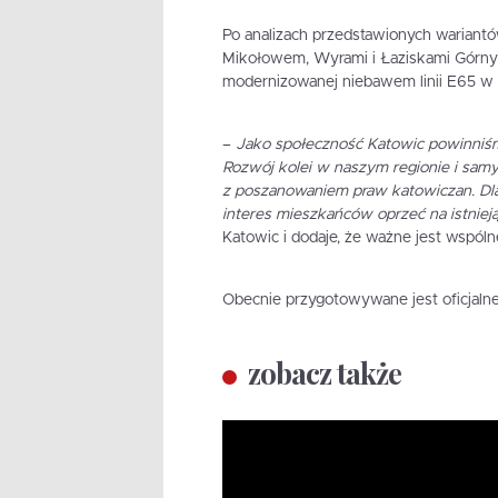
Po analizach przedstawionych wariantó
Mikołowem, Wyrami i Łaziskami Górnym
modernizowanej niebawem linii E65 w k
–
Jako społeczność Katowic powinniśm
Rozwój kolei w naszym regionie i sam
z poszanowaniem praw katowiczan. Dla
interes mieszkańców oprzeć na istniej
Katowic i dodaje, że ważne jest wspóln
Obecnie przygotowywane jest oficjalne
zobacz także