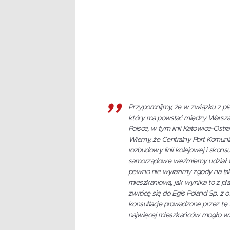
Przypomnijmy, że w związku z p
który ma powstać między Warszawą
Polsce, w tym linii Katowice-Ost
Wiemy, że Centralny Port Komuni
rozbudowy linii kolejowej i skon
samorządowe weźmiemy udział w t
pewno nie wyrazimy zgody na tak
mieszkaniową, jak wynika to z pl
zwrócę się do Egis Poland Sp. z o
konsultacje prowadzone przez tę fi
najwięcej mieszkańców mogło wzią