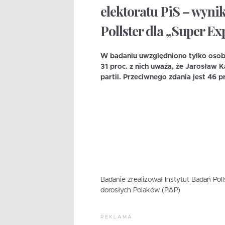
elektoratu PiS – wyni
Pollster dla „Super Ex
W badaniu uwzględniono tylko osoby
31 proc. z nich uważa, że Jarosław K
partii. Przeciwnego zdania jest 46 p
Badanie zrealizował Instytut Badań Pol
dorosłych Polaków.(PAP)
REKLAMA