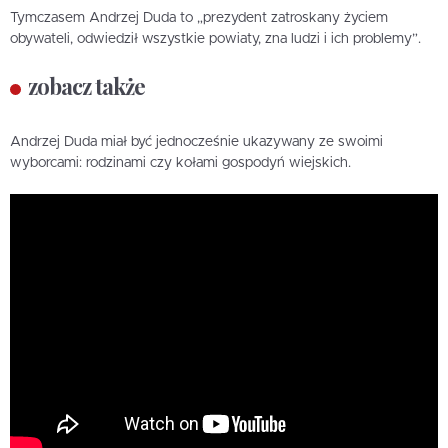
Tymczasem Andrzej Duda to „prezydent zatroskany życiem
obywateli, odwiedził wszystkie powiaty, zna ludzi i ich problemy”.
zobacz także
Andrzej Duda miał być jednocześnie ukazywany ze swoimi
wyborcami: rodzinami czy kołami gospodyń wiejskich.