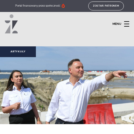
Portal finansowany przez społeczność
ZOSTAŃ PATRONEM
MENU
ARTYKUŁY