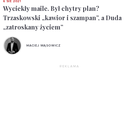
6 SIE 2021
Wyciekły maile. Był chytry plan?
Trzaskowski „kawior i szampan”, a Duda
„zatroskany życiem”
MACIEJ WĄSOWICZ
REKLAMA