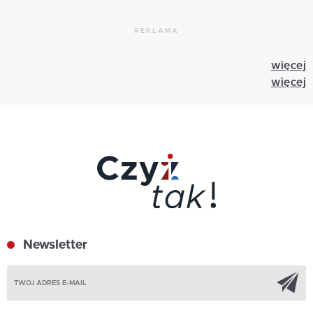
REKLAMA
więcej
więcej
Newsletter
Z