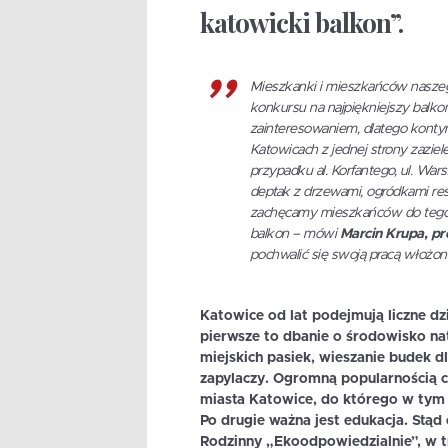
katowicki balkon”.
Mieszkanki i mieszkańców naszego
konkursu na najpiękniejszy balko
zainteresowaniem, dlatego konty
Katowicach z jednej strony zaziele
przypadku al. Korfantego, ul. War
deptak z drzewami, ogródkami rest
zachęcamy mieszkańców do tego, b
balkon – mówi
Marcin Krupa, pr
pochwalić się swoją pracą włożon
Katowice od lat podejmują liczne dz
pierwsze to dbanie o środowisko natu
miejskich pasiek, wieszanie budek d
zapylaczy. Ogromną popularnością ci
miasta Katowice, do którego w tym
Po drugie ważna jest edukacja. Stąd 
Rodzinny „Ekoodpowiedzialnie”, w t