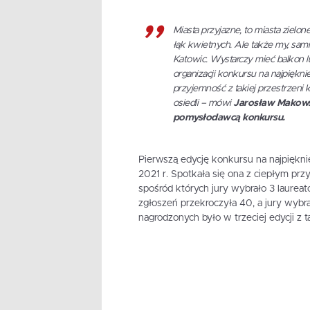
Miasta przyjazne, to miasta ziel
łąk kwietnych. Ale także my, sam
Katowic. Wystarczy mieć balkon lu
organizacji konkursu na najpiękni
przyjemność z takiej przestrzeni k
osiedli – mówi
Jarosław Makowsk
pomysłodawcą konkursu.
Pierwszą edycję konkursu na najpiękni
2021 r. Spotkała się ona z ciepłym p
spośród których jury wybrało 3 laureat
zgłoszeń przekroczyła 40, a jury wybr
nagrodzonych było w trzeciej edycji z t