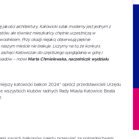
akości architektury. Katowicki szlak moderny jest jednym z
stów, ale również mieszkańcy chętnie uczestniczą w
odnikiem. Przy okazji niejako, obserwują pięknie
naszym mieście nie brakuje. Liczymy na to, że konkurs
” zachęci Katowiczan do częstszego spoglądania w górę i
siadów – mówi
Marta Chmielewska, naczelniczk wydziału
iejszy katowicki balkon 2024” oprócz przedstawicieli Urzędu
le wszystkich klubów radnych Rady Miasta Katowice: Beata
z.
iami swoich balkonów należy przesyłać za pośrednictwem