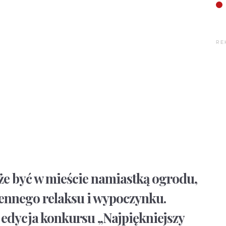
RE
e być w mieście namiastką ogrodu,
ennego relaksu i wypoczynku.
edycja konkursu „Najpiękniejszy