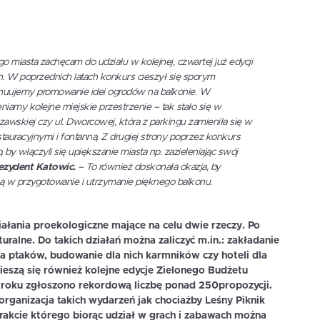
 miasta zachęcam do udziału w kolejnej, czwartej już edycji
n. W poprzednich latach konkurs cieszył się sporym
nuujemy promowanie idei ogrodów na balkonie. W
niamy kolejne miejskie przestrzenie – tak stało się w
szawskiej czy ul. Dworcowej, która z parkingu zamieniła się w
auracyjnymi i fontanną. Z drugiej strony poprzez konkurs
y włączyli się upiększanie miasta np. zazieleniając swój
ezydent Katowic.
– To również doskonała okazja, by
ą w przygotowanie i utrzymanie pięknego balkonu.
iałania proekologiczne mające na celu dwie rzeczy. Po
ralne. Do takich działań można zaliczyć m.in.: zakładanie
la ptaków, budowanie dla nich karmników czy hoteli dla
eszą się również kolejne edycje Zielonego Budżetu
 roku zgłoszono rekordową liczbę ponad 250propozycji.
organizacja takich wydarzeń jak chociażby Leśny Piknik
rakcie którego biorąc udział w grach i zabawach można