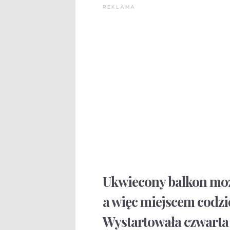
REKLAMA
Ukwiecony balkon moż
a więc miejscem codzi
Wystartowała czwarta 