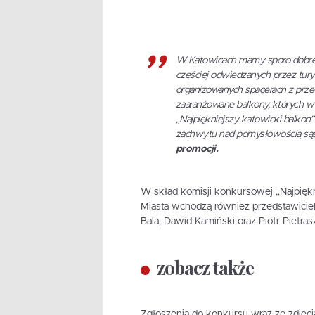
W Katowicach mamy sporo dobrej j
częściej odwiedzanych przez tury
organizowanych spacerach z przew
zaaranżowane balkony, których w 
„Najpiękniejszy katowicki balkon
zachwytu nad pomysłowością są
promocji.
W skład komisji konkursowej „Najpiękn
Miasta wchodzą również przedstawicie
Bala, Dawid Kamiński oraz Piotr Pietras
zobacz także
Zgłoszenia do konkursu wraz ze zdjęc