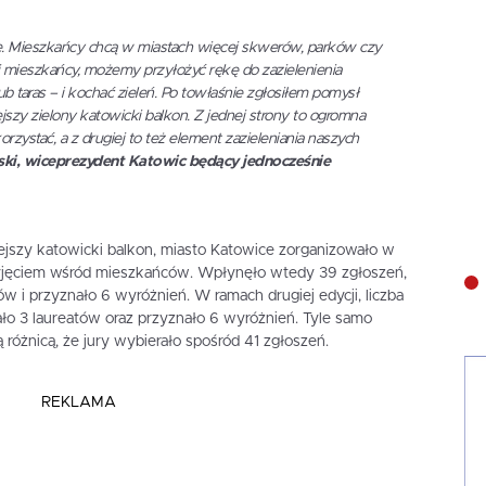
one. Mieszkańcy chcą w miastach więcej skwerów, parków czy
i mieszkańcy, możemy przyłożyć rękę do zazielenienia
b taras – i kochać zieleń. Po towłaśnie zgłosiłem pomysł
ejszy zielony katowicki balkon. Z jednej strony to ogromna
orzystać, a z drugiej to też element zazieleniania naszych
i, wiceprezydent Katowic będący jednocześnie
ejszy katowicki balkon, miasto Katowice zorganizowało w
rzyjęciem wśród mieszkańców. Wpłynęło wtedy 39 zgłoszeń,
ów i przyznało 6 wyróżnień. W ramach drugiej edycji, liczba
ało 3 laureatów oraz przyznało 6 wyróżnień. Tyle samo
ą różnicą, że jury wybierało spośród 41 zgłoszeń.
REKLAMA