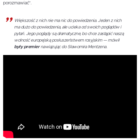
porozmawiać”.
Większość z nich nie ma nic do powiedzenia. Jeden z nich
ma dużo do powiedzenia, ale ucieka od swoich poglądów i
pytań. Jego poglądy są dramatyczne, bo chce zastąpić naszą
wolność europejską posłuszeństwem rosyjskim — mówił
były premier
nawiązując do Sławomira Mentzena.