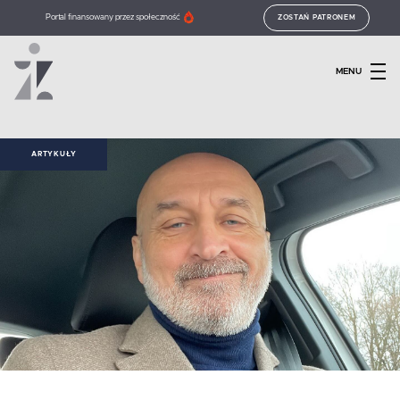
Portal finansowany przez społeczność
ZOSTAŃ PATRONEM
MENU
ARTYKUŁY