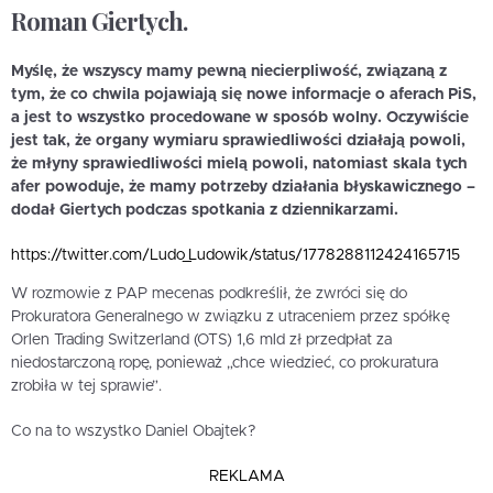
Roman Giertych.
Myślę, że wszyscy mamy pewną niecierpliwość, związaną z
tym, że co chwila pojawiają się nowe informacje o aferach PiS,
a jest to wszystko procedowane w sposób wolny. Oczywiście
jest tak, że organy wymiaru sprawiedliwości działają powoli,
że młyny sprawiedliwości mielą powoli, natomiast skala tych
afer powoduje, że mamy potrzeby działania błyskawicznego –
dodał Giertych podczas spotkania z dziennikarzami.
https://twitter.com/Ludo_Ludowik/status/1778288112424165715
W rozmowie z PAP mecenas podkreślił, że zwróci się do
Prokuratora Generalnego w związku z utraceniem przez spółkę
Orlen Trading Switzerland (OTS) 1,6 mld zł przedpłat za
niedostarczoną ropę, ponieważ „chce wiedzieć, co prokuratura
zrobiła w tej sprawie”.
Co na to wszystko Daniel Obajtek?
REKLAMA