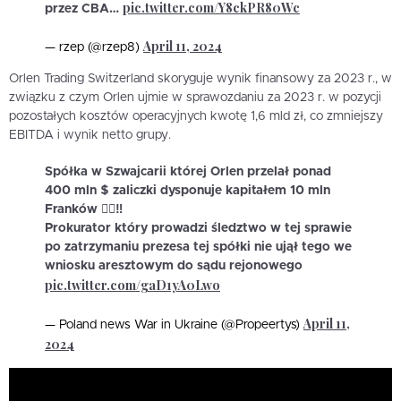
pic.twitter.com/Y8ckPR80Wc
przez CBA…
April 11, 2024
— rzep (@rzep8)
Orlen Trading Switzerland skoryguje wynik finansowy za 2023 r., w
związku z czym Orlen ujmie w sprawozdaniu za 2023 r. w pozycji
pozostałych kosztów operacyjnych kwotę 1,6 mld zł, co zmniejszy
EBITDA i wynik netto grupy.
Spółka w Szwajcarii której Orlen przelał ponad
400 mln $ zaliczki dysponuje kapitałem 10 mln
Franków 🙆‍♀️‼️
Prokurator który prowadzi śledztwo w tej sprawie
po zatrzymaniu prezesa tej spółki nie ujął tego we
wniosku aresztowym do sądu rejonowego
pic.twitter.com/gaD1yA0Lwo
April 11,
— Poland news War in Ukraine (@Propeertys)
2024