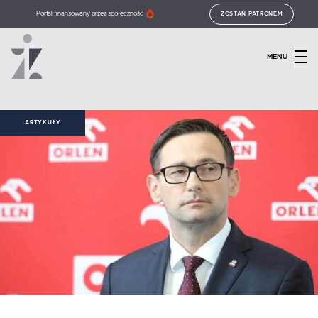
Portal finansowany przez społeczność
ZOSTAŃ PATRONEM
MENU
ARTYKUŁY