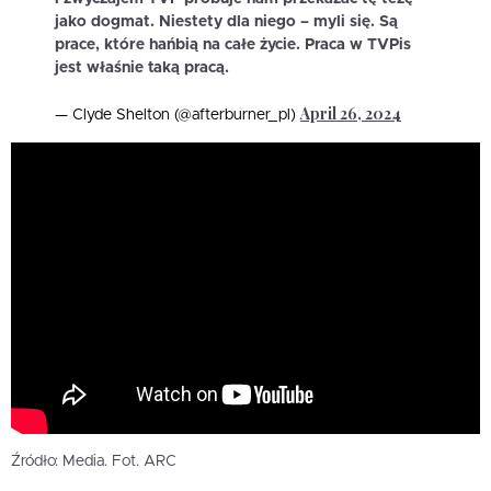
jako dogmat. Niestety dla niego – myli się. Są
prace, które hańbią na całe życie. Praca w TVPis
jest właśnie taką pracą.
April 26, 2024
— Clyde Shelton (@afterburner_pl)
Źródło: Media. Fot. ARC