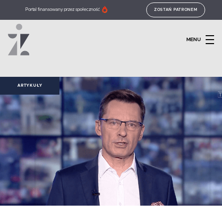
Portal finansowany przez społeczność
ZOSTAŃ PATRONEM
MENU
ARTYKUŁY