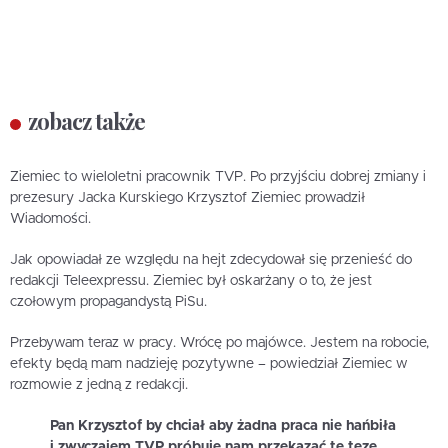
zobacz także
Ziemiec to wieloletni pracownik TVP. Po przyjściu dobrej zmiany i
prezesury Jacka Kurskiego Krzysztof Ziemiec prowadził
Wiadomości.
Jak opowiadał ze względu na hejt zdecydował się przenieść do
redakcji Teleexpressu. Ziemiec był oskarżany o to, że jest
czołowym propagandystą PiSu.
Przebywam teraz w pracy. Wrócę po majówce. Jestem na robocie,
efekty będą mam nadzieję pozytywne – powiedział Ziemiec w
rozmowie z jedną z redakcji.
Pan Krzysztof by chciał aby żadna praca nie hańbiła
i zwyczajem TVP próbuje nam przekazać tę tezę