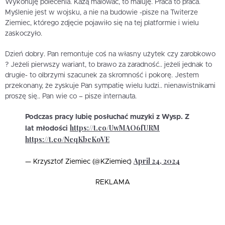
Wykonuję polecenia. Każą malować, to maluję. Praca to praca.
Myślenie jest w wojsku, a nie na budowie -pisze na Twiterze
Ziemiec, którego zdjęcie pojawiło się na tej platformie i wielu
zaskoczyło.
Dzień dobry. Pan remontuje coś na własny użytek czy zarobkowo
? Jeżeli pierwszy wariant, to brawo za zaradność.. jeżeli jednak to
drugie- to olbrzymi szacunek za skromność i pokorę. Jestem
przekonany, że zyskuje Pan sympatię wielu ludzi.. nienawistnikami
proszę się.. Pan wie co – pisze internauta.
Podczas pracy lubię posłuchać muzyki z Wysp. Z
https://t.co/UwMAO6fURM
lat młodości
https://t.co/NeqKbcKoVE
April 24, 2024
— Krzysztof Ziemiec (@KZiemiec)
REKLAMA