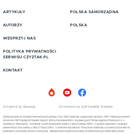
ARTYKUŁY
POLSKA SAMORZĄDNA
AUTORZY
POLSKA
WESPRZYJ NAS
POLITYKA PRYWATNOŚCI
SERWISU CZYZTAK.PL
KONTAKT
Designed by
Developed by
Zamieszczone na stronach internetowych portalu Czyż TAK! materiały sygnowane skrótem „PAP” stanowią element
Serwisów PAP, będących bazami danych, których producentem i wydawcą jest Polska Agencja Prasowa S.A. z
siedzibą w Warszawie. Chronione są one przepisami ustawy z dnia 4 lutego 1994 r. o prawie autorskim i prawach
pokrewnych oraz ustawy z dnia 27 lipca 2001 r. o ochronie baz danych. Powyższe materiały są wykorzystywane na
podstawie stosownej umowy licencyjnej. Jakiekolwiek wykorzystywanie przedmiotowych materiałów przez