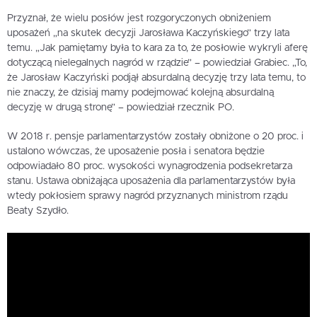
Przyznał, że wielu posłów jest rozgoryczonych obniżeniem
uposażeń „na skutek decyzji Jarosława Kaczyńskiego” trzy lata
temu. „Jak pamiętamy była to kara za to, że posłowie wykryli aferę
dotyczącą nielegalnych nagród w rządzie” – powiedział Grabiec. „To,
że Jarosław Kaczyński podjął absurdalną decyzję trzy lata temu, to
nie znaczy, że dzisiaj mamy podejmować kolejną absurdalną
decyzję w drugą stronę” – powiedział rzecznik PO.
W 2018 r. pensje parlamentarzystów zostały obniżone o 20 proc. i
ustalono wówczas, że uposażenie posła i senatora będzie
odpowiadało 80 proc. wysokości wynagrodzenia podsekretarza
stanu. Ustawa obniżająca uposażenia dla parlamentarzystów była
wtedy pokłosiem sprawy nagród przyznanych ministrom rządu
Beaty Szydło.