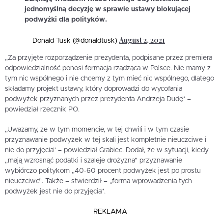
jednomyślną decyzję w sprawie ustawy blokującej
podwyżki dla polityków.
August 2, 2021
— Donald Tusk (@donaldtusk)
„Za przyjęte rozporządzenie prezydenta, podpisane przez premiera
odpowiedzialność ponosi formacja rządząca w Polsce. Nie mamy z
tym nic wspólnego i nie chcemy z tym mieć nic wspólnego, dlatego
składamy projekt ustawy, który doprowadzi do wycofania
podwyżek przyznanych przez prezydenta Andrzeja Dudę” –
powiedział rzecznik PO.
„Uważamy, że w tym momencie, w tej chwili i w tym czasie
przyznawanie podwyżek w tej skali jest kompletnie nieuczciwe i
nie do przyjęcia” – powiedział Grabiec. Dodał, że w sytuacji, kiedy
„mają wzrosnąć podatki i szaleje drożyzna” przyznawanie
wybiórczo politykom „40-60 procent podwyżek jest po prostu
nieuczciwe”. Także – stwierdził – „forma wprowadzenia tych
podwyżek jest nie do przyjęcia”.
REKLAMA