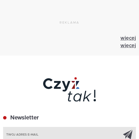
REKLAMA
więcej
więcej
Newsletter
Z