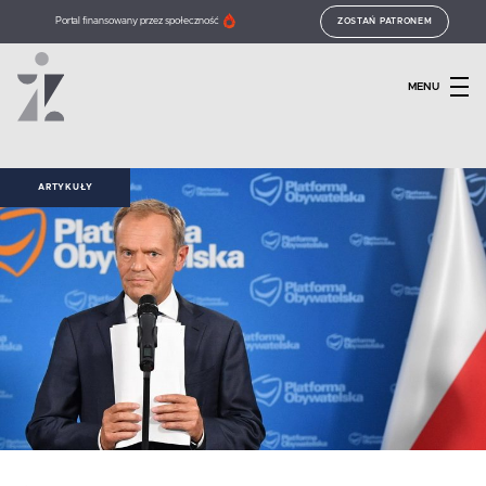
Portal finansowany przez społeczność
ZOSTAŃ PATRONEM
MENU
ARTYKUŁY