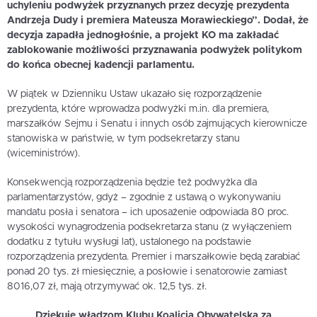
uchyleniu podwyżek przyznanych przez decyzję prezydenta
Andrzeja Dudy i premiera Mateusza Morawieckiego”. Dodał, że
decyzja zapadła jednogłośnie, a projekt KO ma zakładać
zablokowanie możliwości przyznawania podwyżek politykom
do końca obecnej kadencji parlamentu.
W piątek w Dzienniku Ustaw ukazało się rozporządzenie
prezydenta, które wprowadza podwyżki m.in. dla premiera,
marszałków Sejmu i Senatu i innych osób zajmujących kierownicze
stanowiska w państwie, w tym podsekretarzy stanu
(wiceministrów).
Konsekwencją rozporządzenia będzie też podwyżka dla
parlamentarzystów, gdyż – zgodnie z ustawą o wykonywaniu
mandatu posła i senatora – ich uposażenie odpowiada 80 proc.
wysokości wynagrodzenia podsekretarza stanu (z wyłączeniem
dodatku z tytułu wysługi lat), ustalonego na podstawie
rozporządzenia prezydenta. Premier i marszałkowie będą zarabiać
ponad 20 tys. zł miesięcznie, a posłowie i senatorowie zamiast
8016,07 zł, mają otrzymywać ok. 12,5 tys. zł.
Dziękuję władzom Klubu Koalicja Obywatelska za