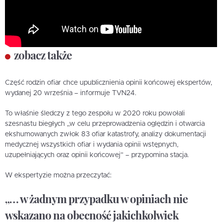
zobacz także
Część rodzin ofiar chce upublicznienia opinii końcowej ekspertów,
wydanej 20 września – informuje TVN24.
To właśnie śledczy z tego zespołu w 2020 roku powołali
szesnastu biegłych „w celu przeprowadzenia oględzin i otwarcia
ekshumowanych zwłok 83 ofiar katastrofy, analizy dokumentacji
medycznej wszystkich ofiar i wydania opinii wstępnych,
uzupełniających oraz opinii końcowej” – przypomina stacja.
W ekspertyzie można przeczytać:
„… w żadnym przypadku w opiniach nie
wskazano na obecność jakichkolwiek