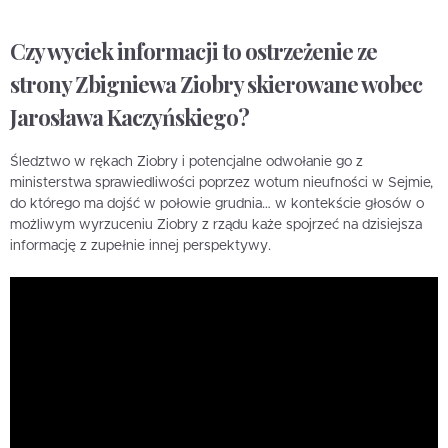
Czy wyciek informacji to ostrzeżenie ze
strony Zbigniewa Ziobry skierowane wobec
Jarosława Kaczyńskiego?
Śledztwo w rękach Ziobry i potencjalne odwołanie go z
ministerstwa sprawiedliwości poprzez wotum nieufności w Sejmie,
do którego ma dojść w połowie grudnia… w kontekście głosów o
możliwym wyrzuceniu Ziobry z rządu każe spojrzeć na dzisiejsza
informację z zupełnie innej perspektywy.