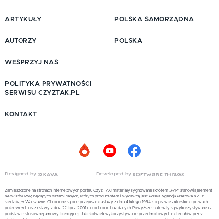
ARTYKUŁY
POLSKA SAMORZĄDNA
AUTORZY
POLSKA
WESPRZYJ NAS
POLITYKA PRYWATNOŚCI
SERWISU CZYZTAK.PL
KONTAKT
Designed by
Developed by
Zamieszczone na stronach internetowych portalu Czyż TAK! materiały sygnowane skrótem „PAP” stanowią element
Serwisów PAP, będących bazami danych, których producentem i wydawcą jest Polska Agencja Prasowa S.A. z
siedzibą w Warszawie. Chronione są one przepisami ustawy z dnia 4 lutego 1994 r. o prawie autorskim i prawach
pokrewnych oraz ustawy z dnia 27 lipca 2001 r. o ochronie baz danych. Powyższe materiały są wykorzystywane na
podstawie stosownej umowy licencyjnej. Jakiekolwiek wykorzystywanie przedmiotowych materiałów przez