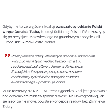
Gdyby nie to, że wyjście z koalicji
oznaczałoby oddanie Polski
w ręce Donalda Tuska,
to drogi Solidarnej Polski i PiS rozeszłyby
się po decyzjach Morawieckiego na grudniowym szczycie Unii
Europejskiej – mówi ostro Ziobro!
Przez pierwsze cztery lata naszych rządów eurokraci rwali
włosy, bo mogli tylko machać bezzębnym art. 7.
i podejmować bełkotliwe uchwały w Parlamencie
Europejskim. Po zgodzie pana premiera na nowe
mechanizmy zyskali realne narzędzie szantażu
ekonomicznego – przekonuje Ziobro.
W tle rozmowy dla RMF FM i teraz tygodnika Sieci jest głosowanie
nad odwołaniem ministra sprawiedliwości. Na Nowogrodzkiej, jak
się nieoficjalnie mówi, powstaje koncepcja rządów bez Zbigniewa
Ziobry.