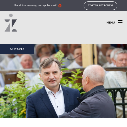
Portal finansowany przez społeczność
ZOSTAŃ PATRONEM
MENU
ARTYKUŁY