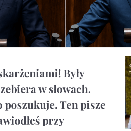
skarżeniami! Były
rzebiera w słowach.
 poszukuje. Ten pisze
awiodłeś przy