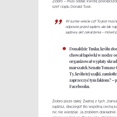
Ziobro – musi oddać kwotę powiększo
szef rządu Donald Tusk.
W sumie wiecie co? To jest mocnie
odpowie przed sądem, ale tak nap
sądowy akt oskarżenia – mówił p
Donaldzie Tusku, królu zło
chował łapówki w nodze od
organizował wypłaty skrad
marszałek Senatu Tomasz Gr
Ty, królu tej szajki, zamio
zaprzeczyć tym faktom? – p
Facebooku.
Ziobro pisze dalej: Żadnej z tych „tran
sądzisz, dlaczego? Bo wspólną cechą każ
nic nie wiedział. Ja zrobiłem dokładn