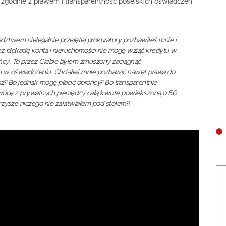
 zgodnie z prawem i transparentność poselskich oświadczeń
edztwem nielegalnie przejętej prokuratury pozbawiłeś mnie i
zez blokadę konta i nieruchomości nie mogę wziąć kredytu w
ńcy. To przez Ciebie byłem zmuszony zaciągnąć
em w oświadczeniu. Chciałeś mnie pozbawić nawet prawa do
esz? Bo jednak mogę płacić obrońcy? Bo transparentnie
rócę z prywatnych pieniędzy całą kwotę powiększoną o 50
rzysze niczego nie załatwiałem pod stołem?!