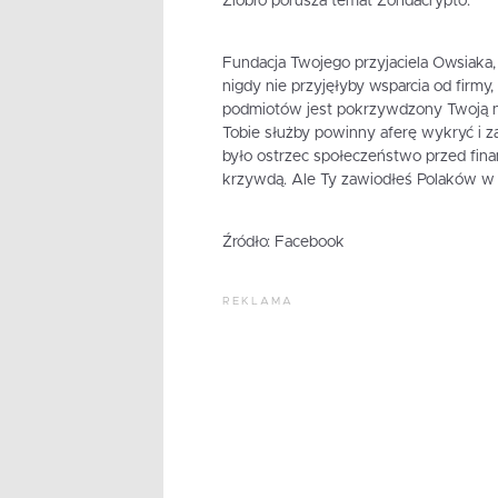
Ziobro porusza temat Zondacrypto.
Fundacja Twojego przyjaciela Owsiaka,
nigdy nie przyjęłyby wsparcia od firmy
podmiotów jest pokrzywdzony Twoją nie
Tobie służby powinny aferę wykryć i 
było ostrzec społeczeństwo przed fi
krzywdą. Ale Ty zawiodłeś Polaków w 
Źródło: Facebook
REKLAMA