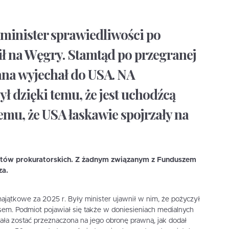
 minister sprawiedliwości po
fił na Węgry. Stamtąd po przegranej
ana wyjechał do USA. NA
ył dzięki temu, że jest uchodźcą
temu, że USA łaskawie spojrzały na
zutów prokuratorskich. Z żadnym związanym z Funduszem
za.
ajątkowe za 2025 r. Były minister ujawnił w nim, że pożyczył
zesem. Podmiot pojawiał się także w doniesieniach medialnych
ła zostać przeznaczona na jego obronę prawną, jak dodał