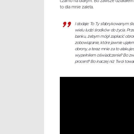
czarno na białym. Bo zawsze działałem
to dla mnie zaleta.
I dodaje: To Ty sfabrykowanym śl
wielu ludzi środków do życia. Pr
banku, żebym mógł zapłacić obro
zobowiązanie, które jawnie ujął
obrony, a teraz mnie za to atakuj
wypełniłem oświadczenie? Bo zw
procent? Bo inaczej niż Twoi towa