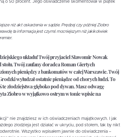
ną o 50 procent. Jego oświadczenie skomentował w piątek
jsze niż akt oskarżenia w sądzie. Prędzej czy później Ziobro
rawdę ta informacja jest czymś mocniejszym niż jakikolwiek
remier.
dziejskiego układu! Twój przyjaciel Sławomir Nowak
 stołu. Twój zaufany doradca Roman Giertych
zionych pieniędzy z bankomatów w całej Warszawie. Twój
odzki wyłudzał ostatnie pieniądze od chorych ludzi. To
tłeś te złodziejstwa głęboko pod dywan. Masz odwagę
yta Ziobro w wyjątkowo ostrym w tonie wpisie na
sakcji” nie znajdziesz w ich oświadczeniach majątkowych. I jak
dego złodzieja jest działać w ukryciu, pod stołem, tak by nikt
ie odwrotnie. Wszystko wpisałem jawnie do oświadczenia –