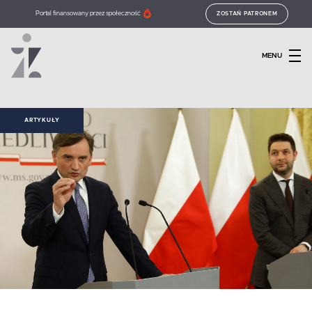
Portal finansowany przez społeczność
ZOSTAŃ PATRONEM
MENU
ARTYKUŁY