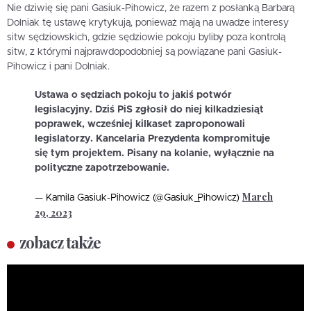
Nie dziwię się pani Gasiuk-Pihowicz, że razem z posłanką Barbarą
Dolniak tę ustawę krytykują, ponieważ mają na uwadze interesy
sitw sędziowskich, gdzie sędziowie pokoju byliby poza kontrolą
sitw, z którymi najprawdopodobniej są powiązane pani Gasiuk-
Pihowicz i pani Dolniak.
Ustawa o sędziach pokoju to jakiś potwór
legislacyjny. Dziś PiS zgłosił do niej kilkadziesiąt
poprawek, wcześniej kilkaset zaproponowali
legislatorzy. Kancelaria Prezydenta kompromituje
się tym projektem. Pisany na kolanie, wyłącznie na
polityczne zapotrzebowanie.
March
— Kamila Gasiuk-Pihowicz (@Gasiuk_Pihowicz)
29, 2023
zobacz także