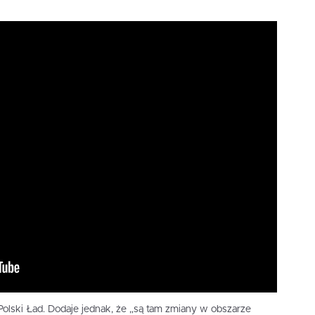
 Polski Ład. Dodaje jednak, że „są tam zmiany w obszarze