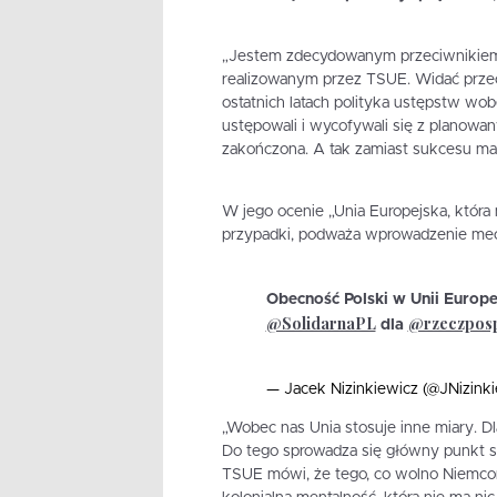
„Jestem zdecydowanym przeciwnikiem 
realizowanym przez TSUE. Widać przeci
ostatnich latach polityka ustępstw wob
ustępowali i wycofywali się z planowa
zakończona. A tak zamiast sukcesu ma
W jego ocenie „Unia Europejska, któr
przypadki, podważa wprowadzenie mec
Obecność Polski w Unii Europej
@SolidarnaPL
@rzeczposp
dla
— Jacek Nizinkiewicz (@JNizink
„Wobec nas Unia stosuje inne miary. D
Do tego sprowadza się główny punkt sp
TSUE mówi, że tego, co wolno Niemco