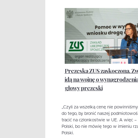
Prezeska ZUS zaskoczona. Zw
idą na wojnę o wynagrodzenia 
głowy prezeski
„Czyli za wszelką cenę nie powinniśm
do tego, by bronić naszej podmiotowośc
tracić na członkostwie w UE. A więc – b
Polski, bo nie mówię tego w imieniu r
Polski.