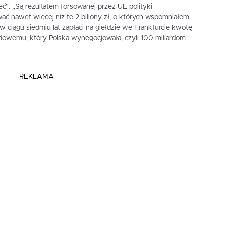
ć”. „Są rezultatem forsowanej przez UE polityki
ać nawet więcej niż te 2 biliony zł, o których wspomniałem.
 ciągu siedmiu lat zapłaci na giełdzie we Frankfurcie kwotę
owemu, który Polska wynegocjowała, czyli 100 miliardom
REKLAMA