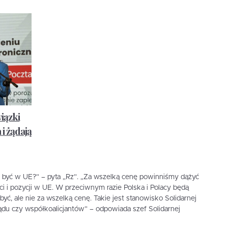
iązki
i żądają
y być w UE?” – pyta „Rz”. „Za wszelką cenę powinniśmy dążyć
i i pozycji w UE. W przeciwnym razie Polska i Polacy będą
yć, ale nie za wszelką cenę. Takie jest stanowisko Solidarnej
ządu czy współkoalicjantów” – odpowiada szef Solidarnej