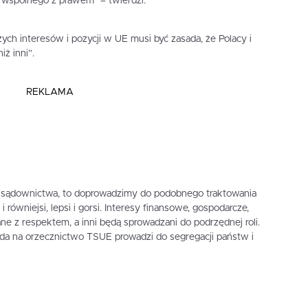
c wspólnego z prawem” – twierdzi.
zych interesów i pozycji w UE musi być zasada, że Polacy i
ż inni”.
REKLAMA
h sądownictwa, to doprowadzimy do podobnego traktowania
 równiejsi, lepsi i gorsi. Interesy finansowe, gospodarcze,
e z respektem, a inni będą sprowadzani do podrzędnej roli.
oda na orzecznictwo TSUE prowadzi do segregacji państw i