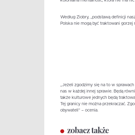
kolonialna mentalność, która nie ma ni
Według Ziobry, „podstawą definicji nas
Polska nie mogą być traktowani gorzej ni
„Jeżeli zgodzimy się na to w sprawac
nas w każdej innej sprawie. Będą równi i
także kulturowe jednych będą traktowan
Tej granicy nie można przekraczać. Zg
obywateli” – ocenia.
zobacz także