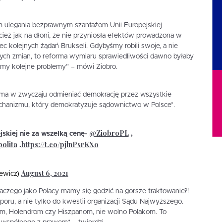
ulegania bezprawnym szantażom Unii Europejskiej
eż jak na dłoni, że nie przyniosła efektów prowadzona w
ec kolejnych żądań Brukseli. Gdybyśmy robili swoje, a nie
nych zmian, to reforma wymiaru sprawiedliwości dawno byłaby
my kolejne problemy” – mówi Ziobro.
a ma w zwyczaju odmieniać demokrację przez wszystkie
hanizmu, który demokratyzuje sądownictwo w Polsce”.
@ZiobroPL
skiej nie za wszelką cenę-
,
olita
https://t.co/pjlnPsrKXo
.
August 6, 2021
iewicz)
laczego jako Polacy mamy się godzić na gorsze traktowanie?!
oru, a nie tylko do kwestii organizacji Sądu Najwyższego.
m, Holendrom czy Hiszpanom, nie wolno Polakom. To