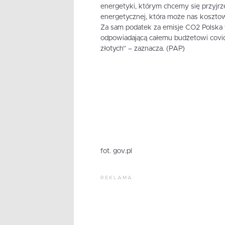
energetyki, którym chcemy się przyjrze
energetycznej, która może nas kosztow
Za sam podatek za emisje CO2 Polska w
odpowiadającą całemu budżetowi covid
złotych” – zaznacza. (PAP)
fot. gov.pl
REKLAMA