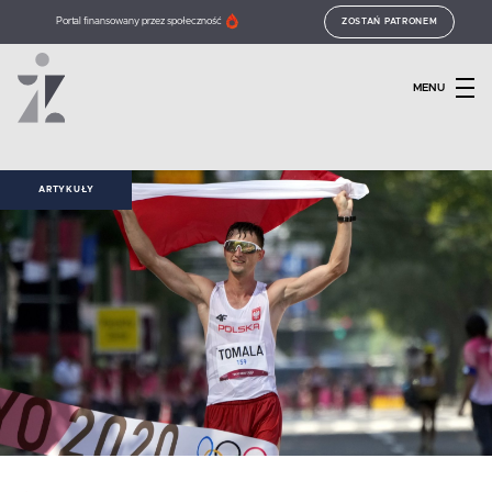
Portal finansowany przez społeczność
ZOSTAŃ PATRONEM
MENU
ARTYKUŁY