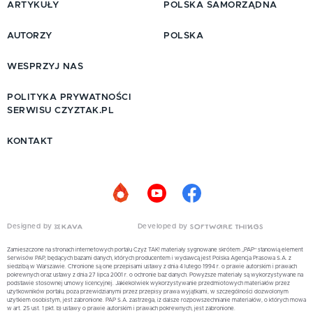
ARTYKUŁY
POLSKA SAMORZĄDNA
AUTORZY
POLSKA
WESPRZYJ NAS
POLITYKA PRYWATNOŚCI
SERWISU CZYZTAK.PL
KONTAKT
Designed by
Developed by
Zamieszczone na stronach internetowych portalu Czyż TAK! materiały sygnowane skrótem „PAP” stanowią element
Serwisów PAP, będących bazami danych, których producentem i wydawcą jest Polska Agencja Prasowa S.A. z
siedzibą w Warszawie. Chronione są one przepisami ustawy z dnia 4 lutego 1994 r. o prawie autorskim i prawach
pokrewnych oraz ustawy z dnia 27 lipca 2001 r. o ochronie baz danych. Powyższe materiały są wykorzystywane na
podstawie stosownej umowy licencyjnej. Jakiekolwiek wykorzystywanie przedmiotowych materiałów przez
użytkowników portalu, poza przewidzianymi przez przepisy prawa wyjątkami, w szczególności dozwolonym
użytkiem osobistym, jest zabronione. PAP S.A. zastrzega, iż dalsze rozpowszechnianie materiałów, o których mowa
w art. 25 ust. 1 pkt. b) ustawy o prawie autorskim i prawach pokrewnych, jest zabronione.