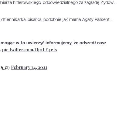
niarza hitlerowskiego, odpowiedzialnego za zagładę Żydów.
 dziennikarka, pisarka, podobnie jak mama Agaty Passent –
 mogąc w to uwierzyć informujemy, że odszedł nasz
pic.twitter.com/fIj0LF4eIx
.
February 14, 2022
a_pl)