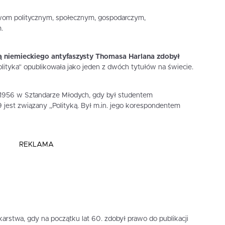
wom politycznym, społecznym, gospodarczym,
.
ą niemieckiego antyfaszysty Thomasa Harlana zdobył
Polityka” opublikowała jako jeden z dwóch tytułów na świecie.
w 1956 w Sztandarze Młodych, gdy był studentem
jest związany „Polityką. Był m.in. jego korespondentem
REKLAMA
arstwa, gdy na początku lat 60. zdobył prawo do publikacji