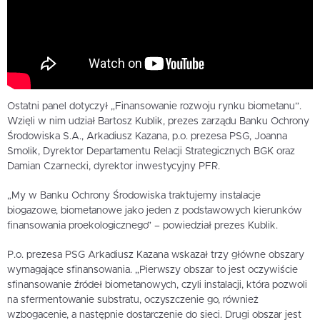
Ostatni panel dotyczył „Finansowanie rozwoju rynku biometanu”.
Wzięli w nim udział Bartosz Kublik, prezes zarządu Banku Ochrony
Środowiska S.A., Arkadiusz Kazana, p.o. prezesa PSG, Joanna
Smolik, Dyrektor Departamentu Relacji Strategicznych BGK oraz
Damian Czarnecki, dyrektor inwestycyjny PFR.
„My w Banku Ochrony Środowiska traktujemy instalacje
biogazowe, biometanowe jako jeden z podstawowych kierunków
finansowania proekologicznego” – powiedział prezes Kublik.
P.o. prezesa PSG Arkadiusz Kazana wskazał trzy główne obszary
wymagające sfinansowania. „Pierwszy obszar to jest oczywiście
sfinansowanie źródeł biometanowych, czyli instalacji, która pozwoli
na sfermentowanie substratu, oczyszczenie go, również
wzbogacenie, a następnie dostarczenie do sieci. Drugi obszar jest