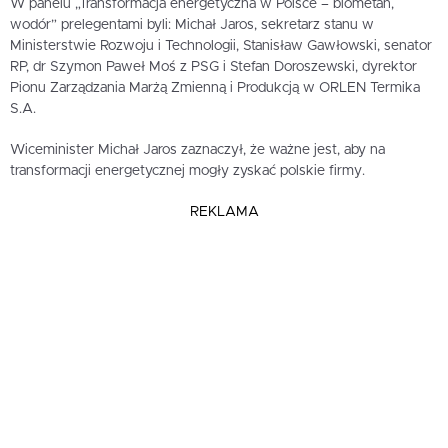
W panelu „Transformacja energetyczna w Polsce – biometan,
wodór” prelegentami byli: Michał Jaros, sekretarz stanu w
Ministerstwie Rozwoju i Technologii, Stanisław Gawłowski, senator
RP, dr Szymon Paweł Moś z PSG i Stefan Doroszewski, dyrektor
Pionu Zarządzania Marżą Zmienną i Produkcją w ORLEN Termika
S.A.
Wiceminister Michał Jaros zaznaczył, że ważne jest, aby na
transformacji energetycznej mogły zyskać polskie firmy.
REKLAMA