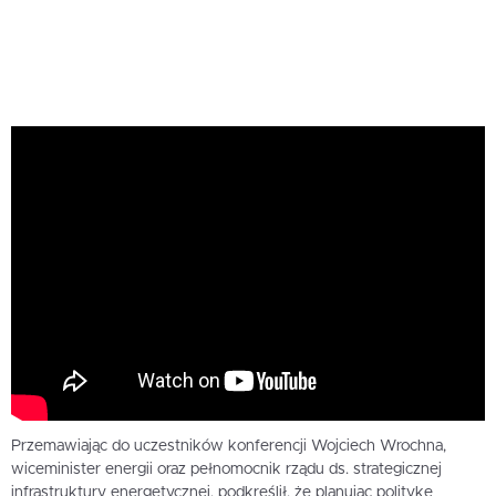
Przemawiając do uczestników konferencji Wojciech Wrochna,
wiceminister energii oraz pełnomocnik rządu ds. strategicznej
infrastruktury energetycznej, podkreślił, że planując politykę