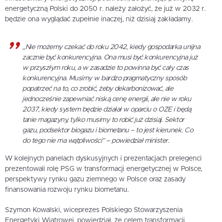
energetyczną Polski do 2050 r. należy założyć, że już w 2032 r.
będzie ona wyglądać zupełnie inaczej, niż dzisiaj zakładamy.
„Nie możemy czekać do roku 2042, kiedy gospodarka unijna
zacznie być konkurencyjna. Ona musi być konkurencyjna już
w przyszłym roku, a w zasadzie to powinna być cały czas
konkurencyjna. Musimy w bardzo pragmatyczny sposób
popatrzeć na to, co zrobić, żeby dekarbonizować, ale
jednocześnie zapewniać niską cenę energii, ale nie w roku
2037, kiedy system będzie działał w oparciu o OZE i będą
tanie magazyny, tylko musimy to robić już dzisiaj. Sektor
gazu, podsektor biogazu i biometanu – to jest kierunek. Co
do tego nie ma wątpliwości” – powiedział minister.
W kolejnych panelach dyskusyjnych i prezentacjach prelegenci
prezentowali rolę PSG w transformacji energetycznej w Polsce,
perspektywy rynku gazu ziemnego w Polsce oraz zasady
finansowania rozwoju rynku biometanu.
Szymon Kowalski, wiceprezes Polskiego Stowarzyszenia
Energetyki Wiatrowej, powiedział, że celem transformacji