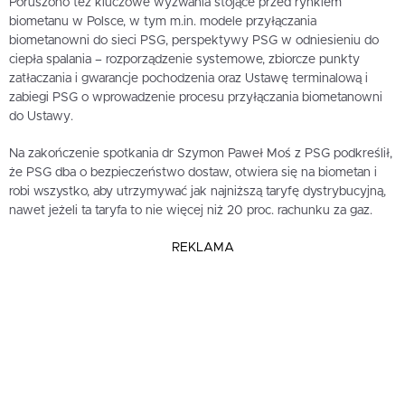
Poruszono też kluczowe wyzwania stojące przed rynkiem
biometanu w Polsce, w tym m.in. modele przyłączania
biometanowni do sieci PSG, perspektywy PSG w odniesieniu do
ciepła spalania – rozporządzenie systemowe, zbiorcze punkty
zatłaczania i gwarancje pochodzenia oraz Ustawę terminalową i
zabiegi PSG o wprowadzenie procesu przyłączania biometanowni
do Ustawy.
Na zakończenie spotkania dr Szymon Paweł Moś z PSG podkreślił,
że PSG dba o bezpieczeństwo dostaw, otwiera się na biometan i
robi wszystko, aby utrzymywać jak najniższą taryfę dystrybucyjną,
nawet jeżeli ta taryfa to nie więcej niż 20 proc. rachunku za gaz.
REKLAMA