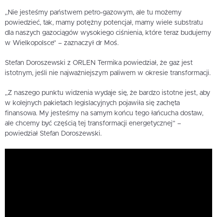
„Nie jesteśmy państwem petro-gazowym, ale tu możemy
powiedzieć, tak, mamy potężny potencjał, mamy wiele substratu
dla naszych gazociągów wysokiego ciśnienia, które teraz budujemy
w Wielkopolsce” – zaznaczył dr Moś.
Stefan Doroszewski z ORLEN Termika powiedział, że gaz jest
istotnym, jeśli nie najważniejszym paliwem w okresie transformacji.
„Z naszego punktu widzenia wydaje się, że bardzo istotne jest, aby
w kolejnych pakietach legislacyjnych pojawiła się zachęta
finansowa. My jesteśmy na samym końcu tego łańcucha dostaw,
ale chcemy być częścią tej transformacji energetycznej” –
powiedział Stefan Doroszewski.