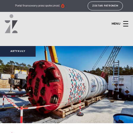
Portal finansowany przez społeczność
ZOSTAŃ PATRONEM
MENU
ARTYKUŁY