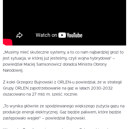
„Musimy mieć skuteczne systemy, a to co nam najbardziej grozi to
jest sytuacja, w której już jesteśmy, czyli wojna hybrydowa” –
powiedział Maciej Samsonowicz doradca Ministra Obrony
Narodowej.
Z kolei Grzegorz Bujnowski z ORLEN-u powiedział, że w strategii
Grupy ORLEN zapotrzebowanie na gaz w latach 2030-2032
oszacowano na 27 mld. m. sześć. rocznie.
„To wynika głównie ze spodziewanego większego zużycia gazu na
produkcje energii elektrycznej. Gaz będzie paliwem, które będzie
zastępowało węgiel” – powiedział Bujnowski.