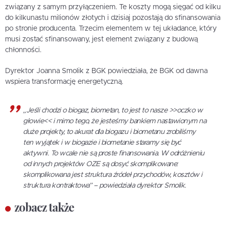
związany z samym przyłączeniem. Te koszty mogą sięgać od kilku
do kilkunastu milionów złotych i dzisiaj pozostają do sfinansowania
po stronie producenta. Trzecim elementem w tej układance, który
musi zostać sfinansowany, jest element związany z budową
chłonności.
Dyrektor Joanna Smolik z BGK powiedziała, że BGK od dawna
wspiera transformację energetyczną.
„Jeśli chodzi o biogaz, biometan, to jest to nasze >>oczko w
głowie<< i mimo tego, że jesteśmy bankiem nastawionym na
duże projekty, to akurat dla biogazu i biometanu zrobiliśmy
ten wyjątek i w biogazie i biometanie staramy się być
aktywni. To wcale nie są proste finansowania. W odróżnieniu
od innych projektów OZE są dosyć skomplikowane:
skomplikowana jest struktura źródeł przychodów, kosztów i
struktura kontraktowa” – powiedziała dyrektor Smolik.
zobacz także