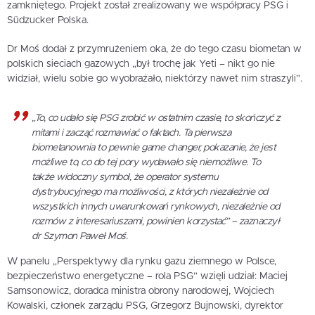
zamkniętego. Projekt został zrealizowany we współpracy PSG i
Südzucker Polska.
Dr Moś dodał z przymrużeniem oka, że do tego czasu biometan w
polskich sieciach gazowych „był trochę jak Yeti – nikt go nie
widział, wielu sobie go wyobrażało, niektórzy nawet nim straszyli”.
„To, co udało się PSG zrobić w ostatnim czasie, to skończyć z
mitami i zacząć rozmawiać o faktach. Ta pierwsza
biometanownia to pewnie game changer, pokazanie, że jest
możliwe to, co do tej pory wydawało się niemożliwe. To
także widoczny symbol, że operator systemu
dystrybucyjnego ma możliwości, z których niezależnie od
wszystkich innych uwarunkowań rynkowych, niezależnie od
rozmów z interesariuszami, powinien korzystać” – zaznaczył
dr Szymon Paweł Moś.
W panelu „Perspektywy dla rynku gazu ziemnego w Polsce,
bezpieczeństwo energetyczne – rola PSG” wzięli udział: Maciej
Samsonowicz, doradca ministra obrony narodowej, Wojciech
Kowalski, członek zarządu PSG, Grzegorz Bujnowski, dyrektor