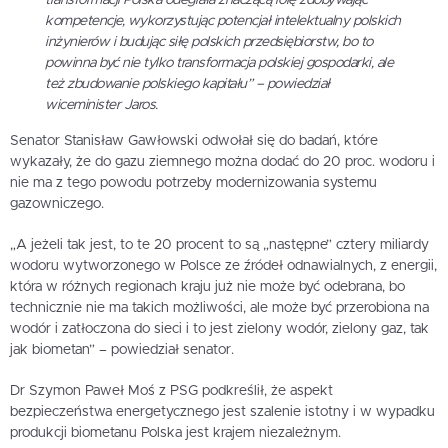
transformacji Polska odegrała znaczącą rolę zdobywając
kompetencje, wykorzystując potencjał intelektualny polskich
inżynierów i budując siłę polskich przedsiębiorstw, bo to
powinna być nie tylko transformacja polskiej gospodarki, ale
też zbudowanie polskiego kapitału” – powiedział
wiceminister Jaros.
Senator Stanisław Gawłowski odwołał się do badań, które
wykazały, że do gazu ziemnego można dodać do 20 proc. wodoru i
nie ma z tego powodu potrzeby modernizowania systemu
gazowniczego.
„A jeżeli tak jest, to te 20 procent to są „następne” cztery miliardy
wodoru wytworzonego w Polsce ze źródeł odnawialnych, z energii,
która w różnych regionach kraju już nie może być odebrana, bo
technicznie nie ma takich możliwości, ale może być przerobiona na
wodór i zatłoczona do sieci i to jest zielony wodór, zielony gaz, tak
jak biometan” – powiedział senator.
Dr Szymon Paweł Moś z PSG podkreślił, że aspekt
bezpieczeństwa energetycznego jest szalenie istotny i w wypadku
produkcji biometanu Polska jest krajem niezależnym.