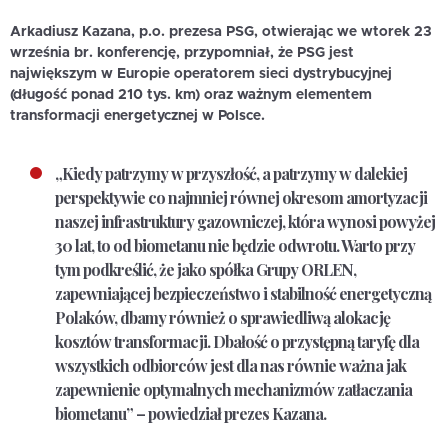
Arkadiusz Kazana, p.o. prezesa PSG, otwierając we wtorek 23
września br. konferencję, przypomniał, że PSG jest
największym w Europie operatorem sieci dystrybucyjnej
(długość ponad 210 tys. km) oraz ważnym elementem
transformacji energetycznej w Polsce.
„Kiedy patrzymy w przyszłość, a patrzymy w dalekiej
perspektywie co najmniej równej okresom amortyzacji
naszej infrastruktury gazowniczej, która wynosi powyżej
30 lat, to od biometanu nie będzie odwrotu. Warto przy
tym podkreślić, że jako spółka Grupy ORLEN,
zapewniającej bezpieczeństwo i stabilność energetyczną
Polaków, dbamy również o sprawiedliwą alokację
kosztów transformacji. Dbałość o przystępną taryfę dla
wszystkich odbiorców jest dla nas równie ważna jak
zapewnienie optymalnych mechanizmów zatłaczania
biometanu” – powiedział prezes Kazana.