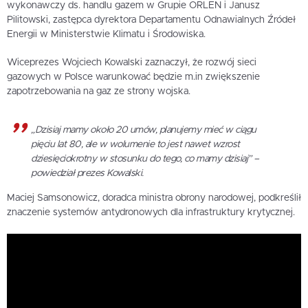
wykonawczy ds. handlu gazem w Grupie ORLEN i Janusz
Pilitowski, zastępca dyrektora Departamentu Odnawialnych Źródeł
Energii w Ministerstwie Klimatu i Środowiska.
Wiceprezes Wojciech Kowalski zaznaczył, że rozwój sieci
gazowych w Polsce warunkować będzie m.in zwiększenie
zapotrzebowania na gaz ze strony wojska.
„Dzisiaj mamy około 20 umów, planujemy mieć w ciągu
pięciu lat 80, ale w wolumenie to jest nawet wzrost
dziesięciokrotny w stosunku do tego, co mamy dzisiaj” –
powiedział prezes Kowalski.
Maciej Samsonowicz, doradca ministra obrony narodowej, podkreślił
znaczenie systemów antydronowych dla infrastruktury krytycznej.