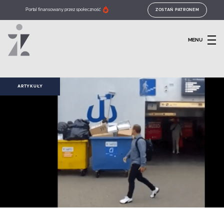
Portal finansowany przez społeczność
ZOSTAŃ PATRONEM
MENU
ARTYKUŁY