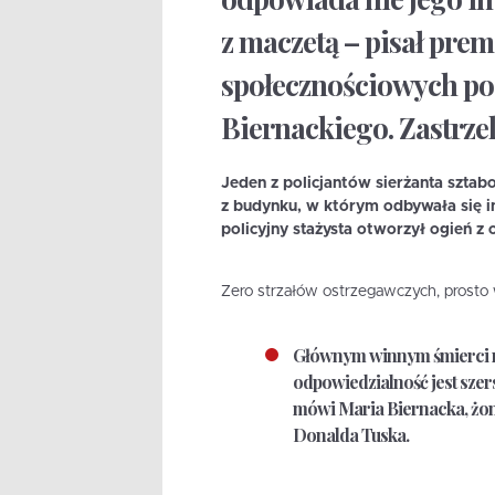
z maczetą – pisał pre
społecznościowych po 
Biernackiego. Zastrzel
Jeden z policjantów sierżanta szta
z budynku, w którym odbywała się in
policyjny stażysta otworzył ogień z 
Zero strzałów ostrzegawczych, prosto w
Głównym winnym śmierci moj
odpowiedzialność jest szersz
mówi Maria Biernacka, żona
Donalda Tuska.