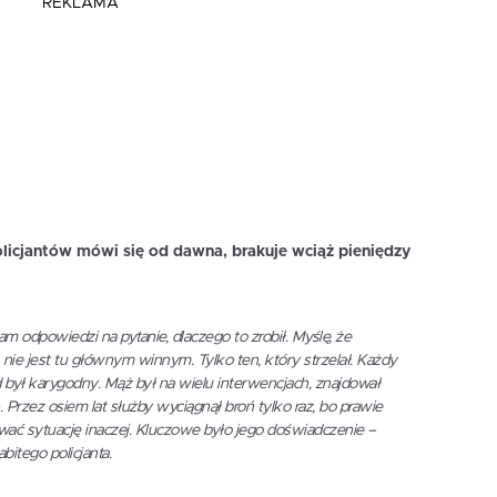
REKLAMA
licjantów mówi się od dawna, brakuje wciąż pieniędzy
nam odpowiedzi na pytanie, dlaczego to zrobił. Myślę, że
nie jest tu głównym winnym. Tylko ten, który strzelał. Każdy
d był karygodny. Mąż był na wielu interwencjach, znajdował
 Przez osiem lat służby wyciągnął broń tylko raz, bo prawie
ać sytuację inaczej. Kluczowe było jego doświadczenie –
itego policjanta.