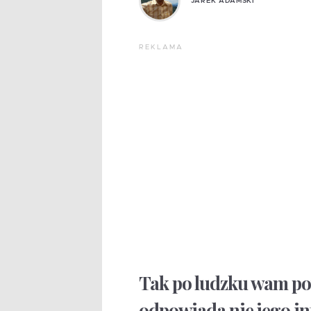
JAREK ADAMSKI
REKLAMA
Tak po ludzku wam pow
odpowiada nie jego in