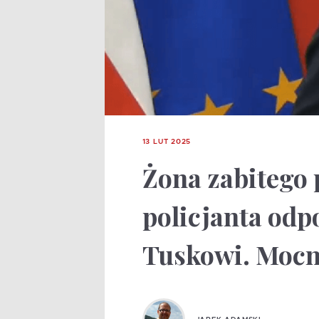
13 LUT 2025
Żona zabitego 
policjanta od
Tuskowi. Mocn