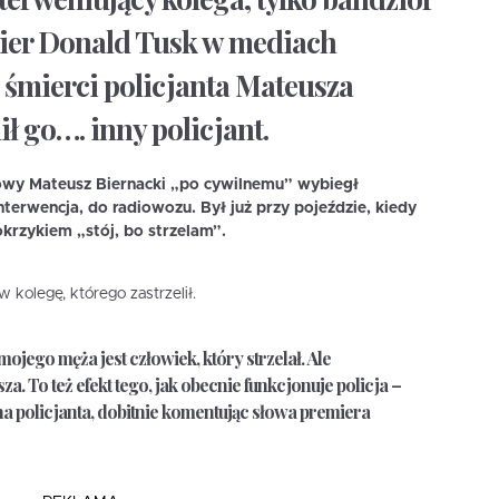
mier Donald Tusk w mediach
śmierci policjanta Mateusza
ił go…. inny policjant.
bowy Mateusz Biernacki „po cywilnemu” wybiegł
terwencja, do radiowozu. Był już przy pojeździe, kiedy
okrzykiem „stój, bo strzelam”.
 kolegę, którego zastrzelił.
ego męża jest człowiek, który strzelał. Ale
a. To też efekt tego, jak obecnie funkcjonuje policja –
 policjanta, dobitnie komentując słowa premiera