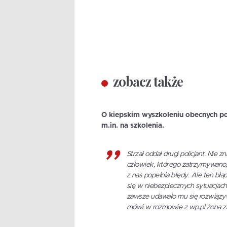
zobacz także
O kiepskim wyszkoleniu obecnych po
m.in. na szkolenia.
Strzał oddał drugi policjant. Nie z
człowiek, którego zatrzymywano, 
z nas popełnia błędy. Ale ten błą
się w niebezpiecznych sytuacjach.
zawsze udawało mu się rozwiązyw
mówi w rozmowie z wp.pl żona zab