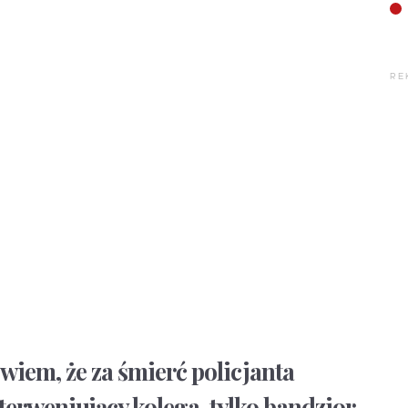
RE
iem, że za śmierć policjanta
terweniujący kolega, tylko bandzior