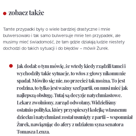
zobacz także
Tamte przypadki były o wiele bardziej drastyczne i mnie
bulwersowało i tak samo bulwersuje mnie ten przypadek, ale
musimy mieć świadomość, że tam gdzie działają ludzie niestety
dochodzi do takich sytuacji i do błędów – mówił Żurek.
Jak dodał: o tym mówię, że wtedy
kiedy rządzili tamci i
wychodziły takie sytuacje, to włos z głowy nikomu nie
spadał
. Mówiło się: nie, no przecież tak można. To jest
rodzina, to tylko jest ważny szef partii, on musi mieć jak
najlepszą obsługę.
Tutaj są decyzje natychmiastowe
.
Lekarz zwolniony, zarząd odwołany. Widzieliśmy
ostatnio polityka, który przyspieszył kolejkę własnemu
dziecku i natychmiast został usunięty z partii – wspomniał
Żurek, nawiązując do afery z udziałem syna senatora
Tomasza Lenza.