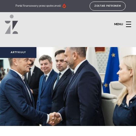
Portal finansowany przez społeczność
ZOSTAŃ PATRONEM
MENU
ARTYKUŁY