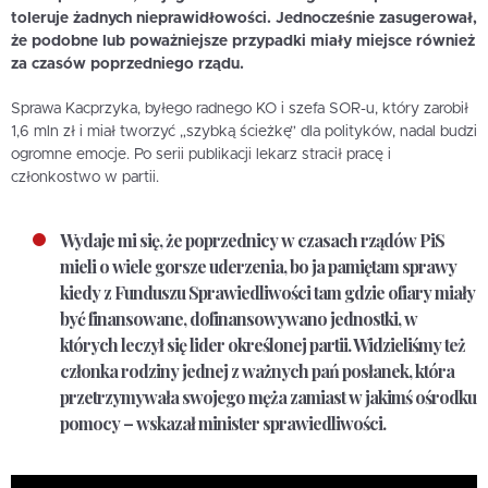
toleruje żadnych nieprawidłowości. Jednocześnie zasugerował,
że podobne lub poważniejsze przypadki miały miejsce również
za czasów poprzedniego rządu.
Sprawa Kacprzyka, byłego radnego KO i szefa SOR-u, który zarobił
1,6 mln zł i miał tworzyć „szybką ścieżkę” dla polityków, nadal budzi
ogromne emocje. Po serii publikacji lekarz stracił pracę i
członkostwo w partii.
Wydaje mi się, że poprzednicy w czasach rządów PiS
mieli o wiele gorsze uderzenia, bo ja pamiętam sprawy
kiedy z Funduszu Sprawiedliwości tam gdzie ofiary miały
być finansowane, dofinansowywano jednostki, w
których leczył się lider określonej partii. Widzieliśmy też
członka rodziny jednej z ważnych pań posłanek, która
przetrzymywała swojego męża zamiast w jakimś ośrodku
pomocy – wskazał minister sprawiedliwości.