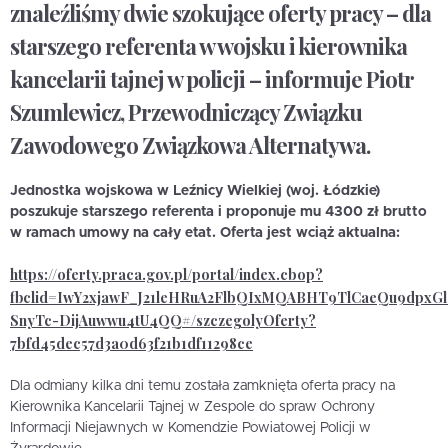
znaleźliśmy dwie szokujące oferty pracy – dla
starszego referenta w wojsku i kierownika
kancelarii tajnej w policji – informuje Piotr
Szumlewicz, Przewodniczący Związku
Zawodowego Związkowa Alternatywa.
Jednostka wojskowa w Leźnicy Wielkiej (woj. Łódzkie)
poszukuje starszego referenta i proponuje mu 4300 zł brutto
w ramach umowy na cały etat. Oferta jest wciąż aktualna:
https://oferty.praca.gov.pl/portal/index.cbop?
fbclid=IwY2xjawF_J21leHRuA2FlbQIxMQABHT9TlCaeQu9dpxG
SnyTc-DijAuwwu4tU4QQ#/szczegolyOferty?
7bfd45dec57d3a0d63f21b1df11298ce
Dla odmiany kilka dni temu została zamknięta oferta pracy na
Kierownika Kancelarii Tajnej w Zespole do spraw Ochrony
Informacji Niejawnych w Komendzie Powiatowej Policji w