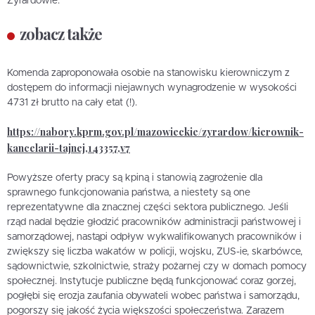
Żyrardowie.
zobacz także
Komenda zaproponowała osobie na stanowisku kierowniczym z
dostępem do informacji niejawnych wynagrodzenie w wysokości
4731 zł brutto na cały etat (!).
https://nabory.kprm.gov.pl/mazowieckie/zyrardow/kierownik-
kancelarii-tajnej,143357,v7
Powyższe oferty pracy są kpiną i stanowią zagrożenie dla
sprawnego funkcjonowania państwa, a niestety są one
reprezentatywne dla znacznej części sektora publicznego. Jeśli
rząd nadal będzie głodzić pracowników administracji państwowej i
samorządowej, nastąpi odpływ wykwalifikowanych pracowników i
zwiększy się liczba wakatów w policji, wojsku, ZUS-ie, skarbówce,
sądownictwie, szkolnictwie, straży pożarnej czy w domach pomocy
społecznej. Instytucje publiczne będą funkcjonować coraz gorzej,
pogłębi się erozja zaufania obywateli wobec państwa i samorządu,
pogorszy się jakość życia większości społeczeństwa. Zarazem