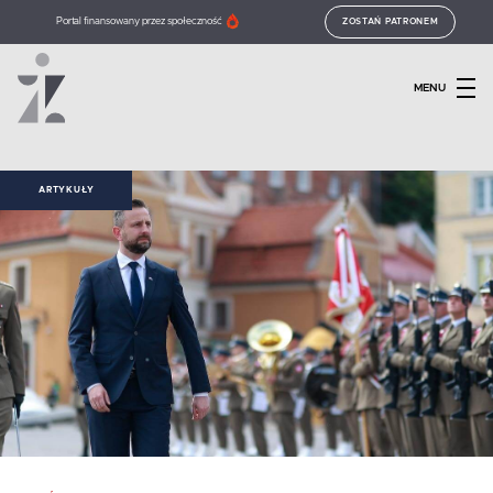
Portal finansowany przez społeczność
ZOSTAŃ PATRONEM
MENU
ARTYKUŁY