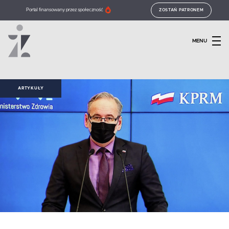
Portal finansowany przez społeczność
ZOSTAŃ PATRONEM
MENU
ARTYKUŁY