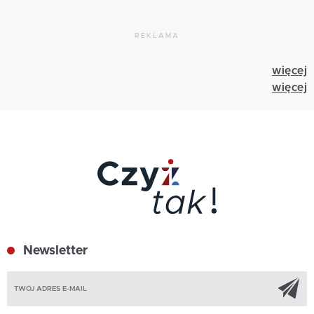
REKLAMA
więcej
więcej
Newsletter
Z