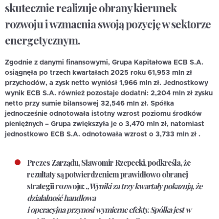
skutecznie realizuje obrany kierunek
rozwoju i wzmacnia swoją pozycję w sektorze
energetycznym.
Zgodnie z danymi finansowymi,
Grupa Kapitałowa ECB S.A.
osiągnęła po trzech kwartałach 2025 roku 61,953 mln zł
przychodów
, a
zysk netto wyniósł 1,966 mln zł
. Jednostkowy
wynik ECB S.A. również pozostaje dodatni:
2,204 mln zł zysku
netto przy sumie bilansowej 32,546 mln zł
. Spółka
jednocześnie odnotowała istotny wzrost poziomu środków
pieniężnych –
Grupa zwiększyła je o 3,470 mln zł
, natomiast
jednostkowo ECB S.A. odnotowała wzrost o
3,733 mln zł
.
Prezes Zarządu, Sławomir Rzepecki, podkreśla, że
rezultaty są potwierdzeniem prawidłowo obranej
strategii rozwoju:
„
Wyniki za trzy kwartały pokazują, że
działalność handlowa
i operacyjna przynosi wymierne efekty. Spółka jest w