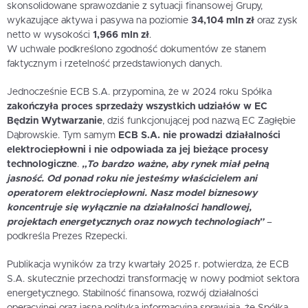
skonsolidowane sprawozdanie z sytuacji finansowej Grupy,
wykazujące aktywa i pasywa na poziomie
34,104 mln zł
oraz zysk
netto w wysokości
1,966 mln zł
.
W uchwale podkreślono zgodność dokumentów ze stanem
faktycznym i rzetelność przedstawionych danych.
Jednocześnie ECB S.A. przypomina, że w 2024 roku Spółka
zakończyła proces sprzedaży wszystkich udziałów w EC
Będzin Wytwarzanie
, dziś funkcjonującej pod nazwą EC Zagłębie
Dąbrowskie. Tym samym
ECB S.A. nie prowadzi działalności
elektrociepłowni i nie odpowiada za jej bieżące procesy
technologiczne
.
„To bardzo ważne, aby rynek miał pełną
jasność. Od ponad roku nie jesteśmy właścicielem ani
operatorem elektrociepłowni. Nasz model biznesowy
koncentruje się wyłącznie na działalności handlowej,
projektach energetycznych oraz nowych technologiach”
–
podkreśla Prezes Rzepecki.
Publikacja wyników za trzy kwartały 2025 r. potwierdza, że ECB
S.A. skutecznie przechodzi transformację w nowy podmiot sektora
energetycznego. Stabilność finansowa, rozwój działalności