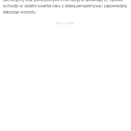
operacyjnej oraz jasna polityka informacyjna sprawiają, że Spółka
wchodzi w ostatni kwartał roku z dobrą perspektywą i zapowiedzią
dalszego wzrostu.
REKLAMA