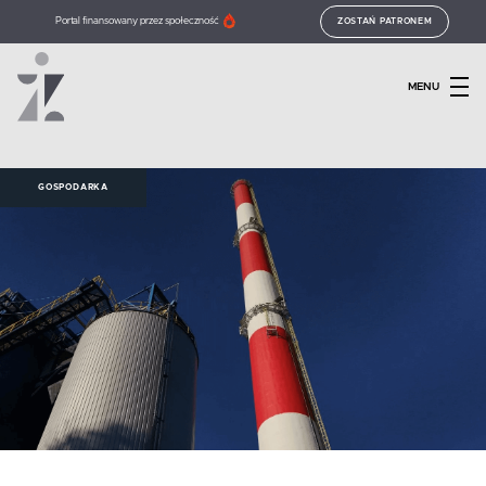
Portal finansowany przez społeczność
ZOSTAŃ PATRONEM
MENU
GOSPODARKA