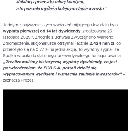
stabilnej i przewidywalnej kondycji,
a to pozwala myśleć o kolejnym etapie wzrostu.
”
Jednym z najważniejszych wydarzeń mijającego kwartału była
wypłata pierwszej od 14 lat dywidendy
, zrealizowana 25
listopada 2025 r. Zgodnie z uchwałą Zwyczajnego Walnego
Zgromadzenia, akcjonariusze otrzymali łącznie
2,424 mln zł
, co
przełożyło się na 0,77 zł na jedną akcję. To wyraźny sygnał, że
Spółka wróciła do stabilnego, przewidywalnego funkcjonowania.
„Zrealizowaliśmy historyczną wypłatę dywidendy, co jest
potwierdzeniem, że ECB S.A. potrafi dzielić się
wypracowanym wynikiem i wzmacnia zaufanie inwestorów”
–
zaznacza Prezes.