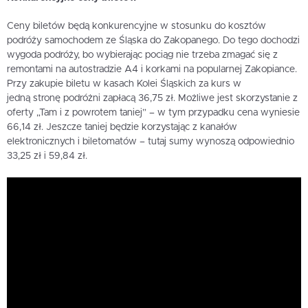
Ceny biletów będą konkurencyjne w stosunku do kosztów
podróży samochodem ze Śląska do Zakopanego. Do tego dochodzi
wygoda podróży, bo wybierając pociąg nie trzeba zmagać się z
remontami na autostradzie A4 i korkami na popularnej Zakopiance.
Przy zakupie biletu w kasach Kolei Śląskich za kurs w
jedną stronę podróżni zapłacą 36,75 zł. Możliwe jest skorzystanie z
oferty „Tam i z powrotem taniej” – w tym przypadku cena wyniesie
66,14 zł. Jeszcze taniej będzie korzystając z kanałów
elektronicznych i biletomatów – tutaj sumy wynoszą odpowiednio
33,25 zł i 59,84 zł.