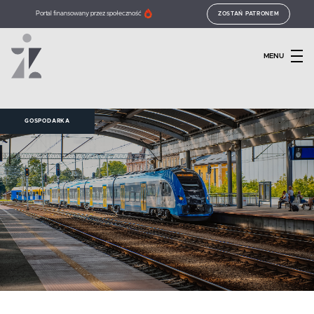
Portal finansowany przez społeczność
ZOSTAŃ PATRONEM
MENU
GOSPODARKA