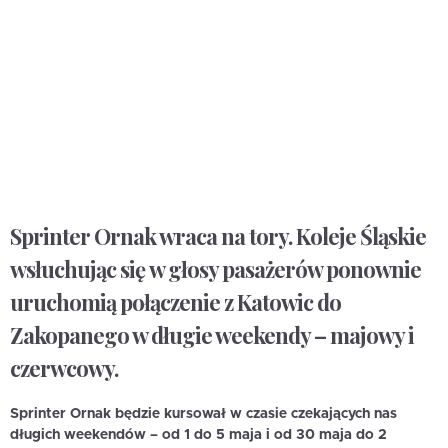
Sprinter Ornak wraca na tory. Koleje
Ś
l
ą
skie
ws
ł
uchuj
ą
c si
ę
w g
ł
osy pasa
ż
erów ponownie
uruchomi
ą
po
łą
czenie z Katowic do
Zakopanego w d
ł
ugie weekendy – majowy i
czerwcowy.
Sprinter Ornak będzie kursował w czasie czekających nas
długich weekendów – od 1 do 5 maja i od 30 maja do 2