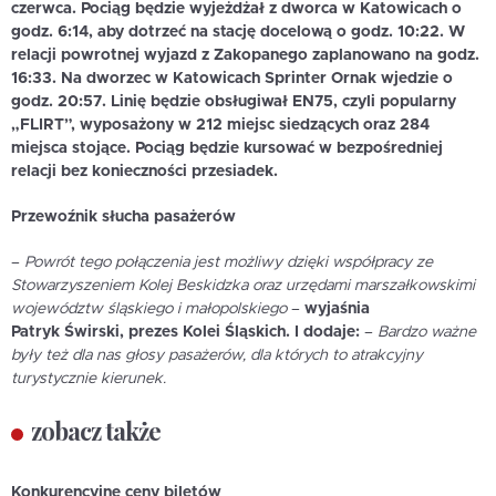
czerwca. Pociąg będzie wyjeżdżał z dworca w Katowicach o
godz. 6:14, aby dotrzeć na stację docelową o godz. 10:22. W
relacji powrotnej wyjazd z Zakopanego zaplanowano na godz.
16:33. Na dworzec w Katowicach Sprinter Ornak wjedzie o
godz. 20:57. Linię będzie obsługiwał EN75, czyli popularny
„FLIRT”, wyposażony w 212 miejsc siedzących oraz 284
miejsca stojące. Pociąg będzie kursować w bezpośredniej
relacji bez konieczności przesiadek.
Przewo
ź
nik s
ł
ucha pasa
ż
erów
–
Powrót tego po
łą
czenia jest mo
ż
liwy dzi
ę
ki wspó
ł
pracy ze
Stowarzyszeniem Kolej Beskidzka oraz urz
ę
dami marsza
ł
kowskimi
województw
ś
l
ą
skiego i ma
ł
opolskiego
–
wyja
ś
nia
Patryk
Ś
wirski, prezes Kolei
Ś
l
ą
skich. I dodaje:
–
Bardzo wa
ż
ne
by
ł
y te
ż
dla nas g
ł
osy pasa
ż
erów, dla których to atrakcyjny
turystycznie kierunek.
zobacz także
Konkurencyjne ceny biletów