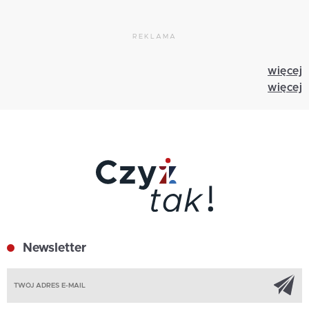
REKLAMA
więcej
więcej
Newsletter
Z