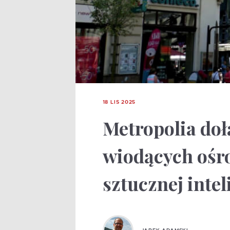
18 LIS 2025
Metropolia doł
wiodących ośr
sztucznej intel