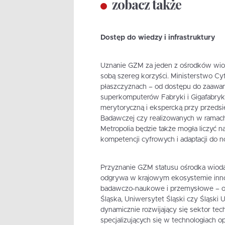
zobacz także
Dostęp do wiedzy i infrastruktury
Uznanie GZM za jeden z ośrodków wiodą
sobą szereg korzyści. Ministerstwo Cyf
płaszczyznach – od dostępu do zaawan
superkomputerów Fabryki i Gigafabryk
merytoryczną i ekspercką przy przedsi
Badawczej czy realizowanych w ramac
Metropolia będzie także mogła liczyć 
kompetencji cyfrowych i adaptacji do n
Przyznanie GZM statusu ośrodka wiodąc
odgrywa w krajowym ekosystemie innow
badawczo-naukowe i przemysłowe – obe
Śląska, Uniwersytet Śląski czy Śląski
dynamicznie rozwijający się sektor tech
specjalizujących się w technologiach op