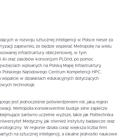
cych w rozwoju sztucznej inteligencji w Polsce niesie za
ryzacji zapewniło, że będzie wspierać Metropolię na wielu
sowanej infrastruktury obliczeniowej, w tym
i AI oraz zasobów konsorcjum PLGrid, po pomoc
ęwzięciach wpisanych na Polską Mapę Infrastruktury
h Polskiego Narodowego Centrum Kompetencji HPC.
na wsparcie w działaniach edukacyjnych dotyczących
owych technologii.
ego jest jednocześnie potwierdzeniem roli, jaką region
acji. Metropolia konsekwentnie buduje silne zaplecze
jmujące zarówno uczelnie wyższe, takie jak Politechnika
 Uniwersytet Medyczny, jak również instytuty badawcze oraz
nologiczny. W regionie działa coraz większa liczba firm
artych na sztucznej inteligencji, a lokalne jednostki naukowe