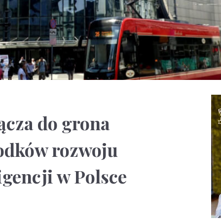
ącza do grona
odków rozwoju
igencji w Polsce