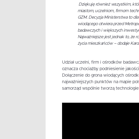
Dziękuję również wszystkim, któ
miastom, uczelniom, firmom tech
GZM.
Decyzja Ministerstwa to dla 
wiodącego otwiera przed Metropo
badawczych i większych inwestyc
Najważniejsze jest jednak to, że r
życia mieszkańców
– dodaje Karo
Udział uczelni, firm i ośrodków badawczy
oznacza chociażby podniesienie jakości
Dołączenie do grona wiodących ośrodkó
najważniejszych punktów na mapie polsk
samorząd wspólnie tworzą technologie 