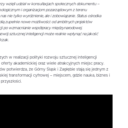
rzy wzięli udział w konsultacjach społecznych dokumentu –
nologicznym i organizacjom pozarządowym z terenu
nas nie tylko wyróżnienie, ale i zobowiązanie. Status ośrodka
lią zupełnie nowe możliwości: od ambitnych projektów
ji po wzmacnianie współpracy międzynarodowej.
ozwój sztucznej inteligencji może realnie wpłynąć na jakość
lczak.
ch w realizacji polityki rozwoju sztucznej inteligencji
 oferty akademickiej oraz wiele atrakcyjnych miejsc pracy.
w potwierdza, że Górny Śląsk i Zagłębie stają się jednym z
iej transformacji cyfrowej – miejscem, gdzie nauka, biznes i
przyszłości.