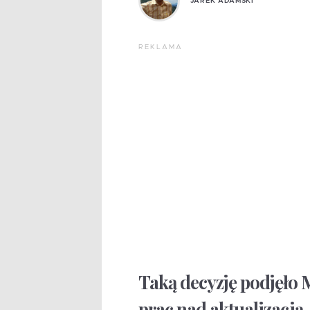
JAREK ADAMSKI
REKLAMA
Taką decyzję podjęło 
prac nad aktualizacją 