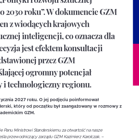
 do 2030 roku”. W dokumencie GZM
den z wiodących krajowych
znej inteligencji, co oznacza dla
ecyzja jest efektem konsultacji
edstawionej przez GZM
lającej ogromny potencjał
i technologiczny regionu.
ycznia 2027 roku. O jej podjęciu poinformował
anderski, który od początku był zaangażowany w rozmowy z
kademickim GZM.
cie Panu Ministrowi Standerskiemu za otwartość na nasze
śla przewodniczący zarządu GZM Kazimierz Karolczak. –