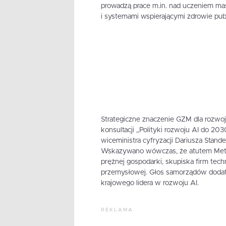
prowadzą prace m.in. nad uczeniem m
i systemami wspierającymi zdrowie pub
Strategiczne znaczenie GZM dla rozwoju
konsultacji „Polityki rozwoju AI do 20
wiceministra cyfryzacji Dariusza Stande
Wskazywano wówczas, że atutem Metropo
prężnej gospodarki, skupiska firm tec
przemysłowej. Głos samorządów dodatko
krajowego lidera w rozwoju AI.
REKLAMA