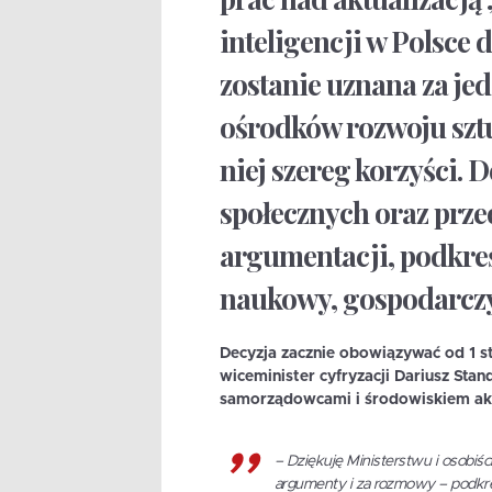
inteligencji w Polsce
zostanie uznana za je
ośrodków rozwoju sztuc
niej szereg korzyści. D
społecznych oraz prz
argumentacji, podkreś
naukowy, gospodarczy 
Decyzja zacznie obowiązywać od 1 st
wiceminister cyfryzacji Dariusz St
samorządowcami i środowiskiem a
–
Dziękuję Ministerstwu i osobiś
argumenty i za rozmowy
– podkre