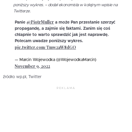
poniższy wykres. – dodał ekonomista w kolejnym wpisie na
Twitterze.
@PiotrMuller
Panie
a może Pan przestanie szerzyć
propagandę, a zajmie się faktami. Zanim się coś
chlapnie to warto sprawdzić jak jest naprawdę.
Polecam uwadze poniższy wykres.
pic.twitter.com/Tmw2aW8dGO
— Marcin Wojewodka (@WojewodkaMarcin)
November 9, 2022
źródło: wp.pl, Twitter
REKLAMA