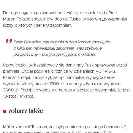
Do tego nagrania postanowił odnieść się rzecznik rządu Piotr
Müller. To było specjalne wideo dla Tuska, w którym „przypomniał
liczby, o których lider PO zapomniał”.
Panie Donaldzie, pan ostatnio dużo o liczbach mówił, ale
o kilku pan najwyraźniej zapomniał, więc szybko je
przypomnimy – pospieszył wyjaśnić mu Müller.
Opowiedział jak kształtowały się dane, gdy Tusk sprawował urząd
premiera. Chciał podkreślić różnice w działaniach PO i PiS-u.
Rzecznik rządu zaznaczył, że np. minimalne wynagrodzenie
wyniosło wtedy niecałe 1700 zł, a w przyszłym roku wyniesie
3600 zł. Podobnie wzrosły emerytury, a jeszcze wspomniał, że jest
13-stka i 14-stka.
zobacz także
Müller zarzucił Tuskowi, że „był premierem polskiego bezrobocia”,