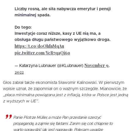
Liczby rosną, ale siła nabywcza emerytur i pensji
minimalnej spada.
Do tego:
Inwestycje coraz niższe, kasy z UE nią ma, a
obsługa długu państwowego wyjątkowo droga.
https://t.co/d0OhfnMqAu
pic.twitter.com/YeR7qaQj6o
November 9,
— Katarzyna Lubnauer (@KLubnauer)
2022
Głos zabrał także ekonomista Sławomir Kalinowski. W pierwszym
wpisie uznał, że zapomniał on o ważnym szczególe. Mianowicie, że
„płaca minimalna powiązana jest z inflacją, która w Polsce jest jedną
z wyższych w UE”.
Panie Piotrze Müller, a może Pan przestanie szerzyć
propagandę, a zajmie się faktami. Zanim się coś chlapnie to
warto sprawdzić jak jest naprawdę. Polecam uwadze