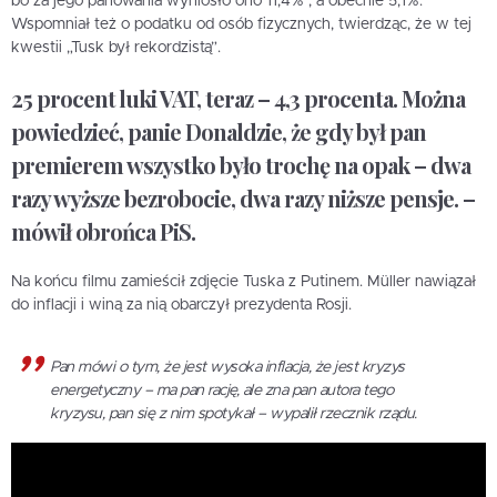
bo za jego panowania wyniosło ono 11,4% , a obecnie 5,1%.
Wspomniał też o podatku od osób fizycznych, twierdząc, że w tej
kwestii „Tusk był rekordzistą”.
25 procent luki VAT, teraz – 4,3 procenta. Można
powiedzieć, panie Donaldzie, że gdy był pan
premierem wszystko było trochę na opak – dwa
razy wyższe bezrobocie, dwa razy niższe pensje. –
mówił obrońca PiS.
Na końcu filmu zamieścił zdjęcie Tuska z Putinem. Müller nawiązał
do inflacji i winą za nią obarczył prezydenta Rosji.
Pan mówi o tym, że jest wysoka inflacja, że jest kryzys
energetyczny – ma pan rację, ale zna pan autora tego
kryzysu, pan się z nim spotykał – wypalił rzecznik rządu.