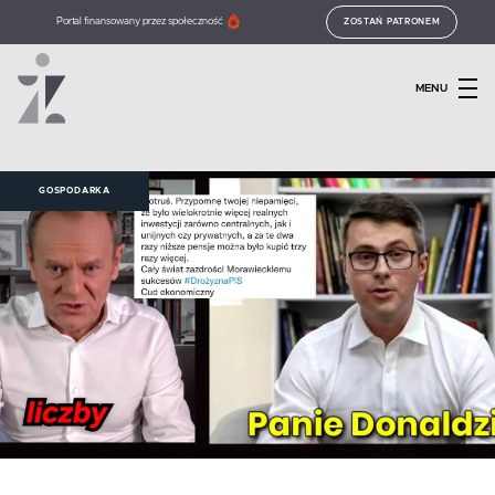
Portal finansowany przez społeczność
ZOSTAŃ PATRONEM
MENU
GOSPODARKA