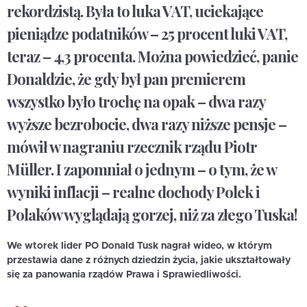
rekordzistą. Była to luka VAT, uciekające
pieniądze podatników – 25 procent luki VAT,
teraz – 4,3 procenta. Można powiedzieć, panie
Donaldzie, że gdy był pan premierem
wszystko było trochę na opak – dwa razy
wyższe bezrobocie, dwa razy niższe pensje –
mówił w nagraniu rzecznik rządu Piotr
Müller. I zapomniał o jednym – o tym, że w
wyniki inflacji – realne dochody Polek i
Polaków wyglądają gorzej, niż za złego Tuska!
We wtorek lider PO Donald Tusk nagrał wideo, w którym
przestawia dane z różnych dziedzin życia, jakie ukształtowały
się za panowania rządów Prawa i Sprawiedliwości.