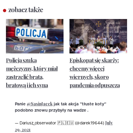
zobacz także
Policja szuka
Episkopat się skarży:
mężczyzny, który miał
chcemy więcej
zastrzelić brata,
wiernych, skoro
bratową i ich syna
pandemia odpuszcza
@SasinJacek
Panie
jak tak akcja "tłuste koty"
podobno znowu przybyły na wadze .
July
— Dariusz_obserwator 🇵🇱🇪🇺 (@darek19644)
29, 2021