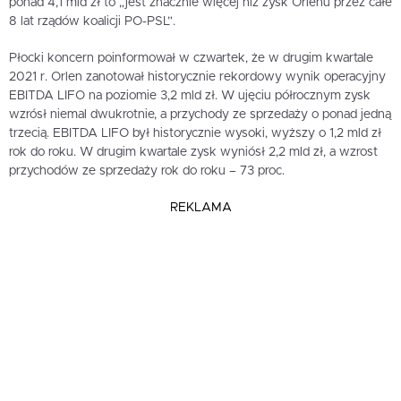
ponad 4,1 mld zł to „jest znacznie więcej niż zysk Orlenu przez całe
8 lat rządów koalicji PO-PSL”.
Płocki koncern poinformował w czwartek, że w drugim kwartale
2021 r. Orlen zanotował historycznie rekordowy wynik operacyjny
EBITDA LIFO na poziomie 3,2 mld zł. W ujęciu półrocznym zysk
wzrósł niemal dwukrotnie, a przychody ze sprzedaży o ponad jedną
trzecią. EBITDA LIFO był historycznie wysoki, wyższy o 1,2 mld zł
rok do roku. W drugim kwartale zysk wyniósł 2,2 mld zł, a wzrost
przychodów ze sprzedaży rok do roku – 73 proc.
REKLAMA