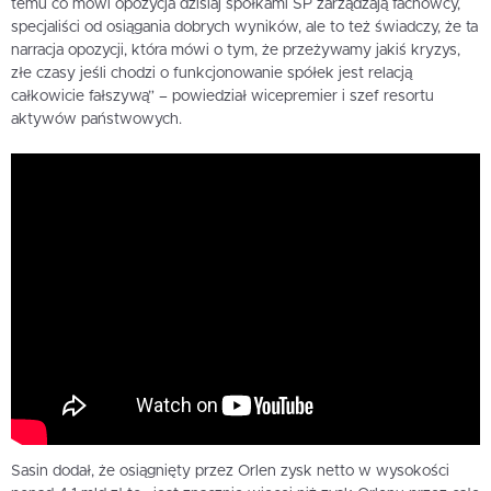
temu co mówi opozycja dzisiaj spółkami SP zarządzają fachowcy,
specjaliści od osiągania dobrych wyników, ale to też świadczy, że ta
narracja opozycji, która mówi o tym, że przeżywamy jakiś kryzys,
złe czasy jeśli chodzi o funkcjonowanie spółek jest relacją
całkowicie fałszywą” – powiedział wicepremier i szef resortu
aktywów państwowych.
Sasin dodał, że osiągnięty przez Orlen zysk netto w wysokości