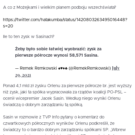
A co z Możejkami i wielkim planem podboju wszechświata?
https://twitter.com/hatakumba/status/1420803263495016448?
s=20
Ile to ten zysk w Sasinach?
Żeby było sobie łatwiej wyobrazić: zysk za
pierwsze półrocze wynosi 58,571 Sasina.
July
— Remek Remkowski ♠️♥️♦️♣️ (@RemekRemkowski)
29, 2021
Ponad 4,1 mld zł zysku Orlenu za pierwsze półrocze br. jest wyższy
niż zysk, jaki ta spółka wypracowała za rządów koalicji PO-PSL –
ocenił wicepremier Jacek Sasin. Według niego wyniki Orlenu
świadczą o dobrym zarządzaniu tą spółką.
Sasin w rozmowie z TVP Info pytany o komentarz do
czwartkowych półrocznych wyników Orlenu podkreślił, że
świadczy to o bardzo dobrym zarządzaniu spółkami SP. „Wbrew