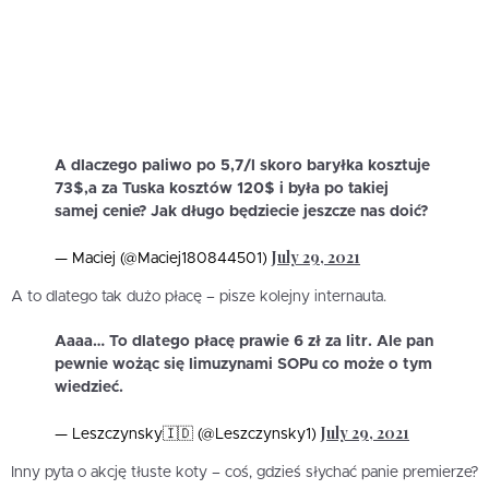
A dlaczego paliwo po 5,7/l skoro baryłka kosztuje
73$,a za Tuska kosztów 120$ i była po takiej
samej cenie? Jak długo będziecie jeszcze nas doić?
July 29, 2021
— Maciej (@Maciej180844501)
A to dlatego tak dużo płacę – pisze kolejny internauta.
Aaaa… To dlatego płacę prawie 6 zł za litr. Ale pan
pewnie wożąc się limuzynami SOPu co może o tym
wiedzieć.
July 29, 2021
— Leszczynsky🇮🇩 (@Leszczynsky1)
Inny pyta o akcję tłuste koty – coś, gdzieś słychać panie premierze?