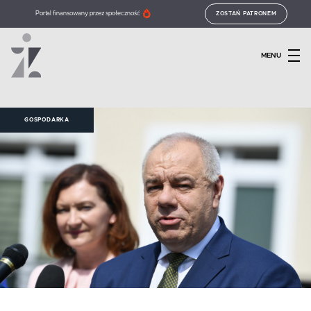
Portal finansowany przez społeczność
ZOSTAŃ PATRONEM
MENU
GOSPODARKA