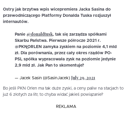
Ostry jak brzytwa wpis wicepremiera Jacka Sasina do
przewodniczącego Platformy Donalda Tuska rozjuszył
internautów.
@donaldtusk
Panie
, tak się zarządza spółkami
Skarbu Państwa. Pierwsze półrocze 2021 r.
@PKN_ORLEN zamyka zyskiem na poziomie 4,1 mld
zł. Dla porównania, przez cały okres rządów PO-
PSL spółka wypracowała zysk na poziomie jedynie
2,9 mld zł. Jak Pan to skomentuje?
July 29, 2021
— Jacek Sasin (@SasinJacek)
Bo jeśli PKN Orlen ma tak duże zyski, a ceny paliw na stacjach to
już 6 złotych za litr, to chyba widać jakieś powiązanie?
REKLAMA