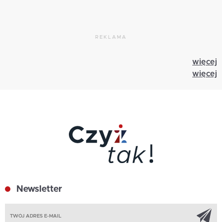
REKLAMA
więcej
więcej
Newsletter
Z