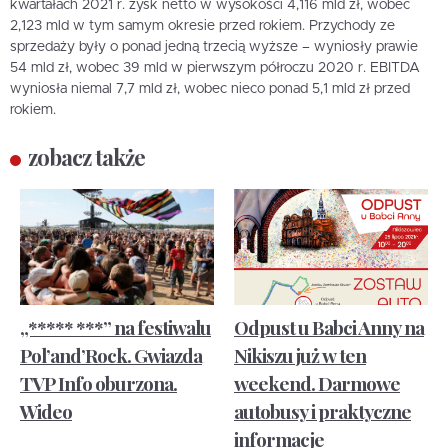
kwartałach 2021 r. zysk netto w wysokości 4,116 mld zł, wobec
2,123 mld w tym samym okresie przed rokiem. Przychody ze
sprzedaży były o ponad jedną trzecią wyższe – wyniosły prawie
54 mld zł, wobec 39 mld w pierwszym półroczu 2020 r. EBITDA
wyniosła niemal 7,7 mld zł, wobec nieco ponad 5,1 mld zł przed
rokiem.
zobacz także
„***** ***” na festiwalu
Odpust u Babci Anny na
Pol’and’Rock. Gwiazda
Nikiszu już w ten
TVP Info oburzona.
weekend. Darmowe
Wideo
autobusy i praktyczne
informacje