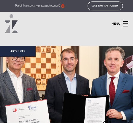
Portal finansowany przez społeczność
ZOSTAŃ PATRONEM
MENU
ARTYKUŁY