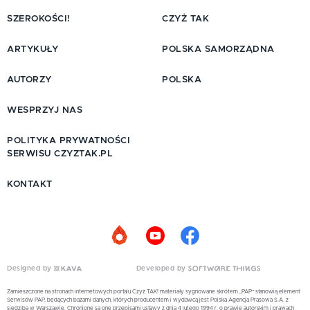
SZEROKOŚCI!
CZYŻ TAK
ARTYKUŁY
POLSKA SAMORZĄDNA
AUTORZY
POLSKA
WESPRZYJ NAS
POLITYKA PRYWATNOŚCI
SERWISU CZYZTAK.PL
KONTAKT
Designed by
Developed by
Zamieszczone na stronach internetowych portalu Czyż TAK! materiały sygnowane skrótem „PAP” stanowią element
Serwisów PAP, będących bazami danych, których producentem i wydawcą jest Polska Agencja Prasowa S.A. z
siedzibą w Warszawie. Chronione są one przepisami ustawy z dnia 4 lutego 1994 r. o prawie autorskim i prawach