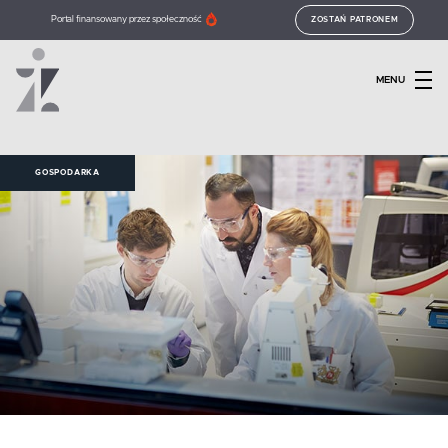
Portal finansowany przez społeczność
ZOSTAŃ PATRONEM
MENU
GOSPODARKA