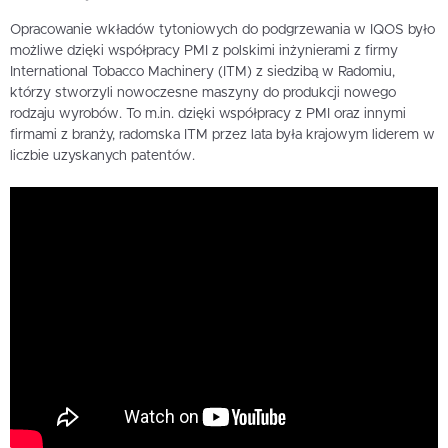
Opracowanie wkładów tytoniowych do podgrzewania w IQOS było
możliwe dzięki współpracy PMI z polskimi inżynierami z firmy
International Tobacco Machinery (ITM) z siedzibą w Radomiu,
którzy stworzyli nowoczesne maszyny do produkcji nowego
rodzaju wyrobów. To m.in. dzięki współpracy z PMI oraz innymi
firmami z branży, radomska ITM przez lata była krajowym liderem w
liczbie uzyskanych patentów.