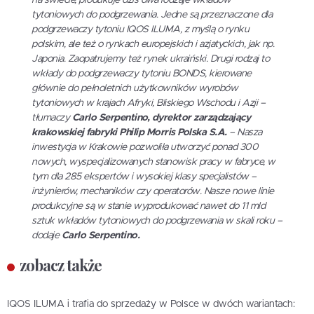
na świecie, produkuje dziś dwa rodzaje wkładów
tytoniowych do podgrzewania. Jedne są przeznaczone dla
podgrzewaczy tytoniu IQOS ILUMA, z myślą o rynku
polskim, ale też o rynkach europejskich i azjatyckich, jak np.
Japonia. Zaopatrujemy też rynek ukraiński. Drugi rodzaj to
wkłady do podgrzewaczy tytoniu BONDS, kierowane
głównie do pełnoletnich użytkowników wyrobów
tytoniowych w krajach Afryki, Bliskiego Wschodu i Azji –
tłumaczy
Carlo Serpentino, dyrektor zarządzający
krakowskiej fabryki Philip Morris Polska S.A.
– Nasza
inwestycja w Krakowie pozwoliła utworzyć ponad 300
nowych, wyspecjalizowanych stanowisk pracy w fabryce, w
tym dla 285 ekspertów i wysokiej klasy specjalistów –
inżynierów, mechaników czy operatorów. Nasze nowe linie
produkcyjne są w stanie wyprodukować nawet do 11 mld
sztuk wkładów tytoniowych do podgrzewania w skali roku –
dodaje
Carlo Serpentino.
zobacz także
IQOS ILUMA i trafia do sprzedaży w Polsce w dwóch wariantach: