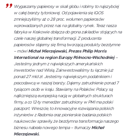
Wygaszamy papierosy w skali globu i robimy to najszybciej
w całej branży tytoniowej. Od pojawienia się IQOS
zmniejszyliśmy aż o 28 proc. wolumen papierosów
wprowadzanych przez nas na globalny rynek. Teraz nasza
fabryka w Krakowie dołącza do grona zakładów stojących na
czele naszej globalnej transformacji. Z producenta
papierosów stajemy się firmą tworzącą produkty bezdymne
– mówi
Michał Mierzejewski, Prezes Philip Morris
International na region Europy Północno-Wschodniej
–
Jesteśmy jednym z największych amerykańskich
inwestorów nad Wisłą. Zainwestowaliśmy tu łącznie już
ponad 27 mld zł. Jesteśmy największym podatnikiem i
pracodawcą w naszej branży. Dajemy zatrudnienie ponad 7
tysiącom osób w kraju. Stawiamy na Polaków: Polacy są
najliczniejszą europejską nacją w globalnych strukturach
firmy, a co 12-ty menedżer zatrudniony w PMI ma polski
paszport. Wreszcie, to innowacyjne rozwiązania polskich
inżynierów z Radomia oraz pionierskie badania polskich
naukowców sprawiły, że bezdymna transformacja naszego
biznesu nabrała nowego tempa – tłumaczy
Michał
Mierzejewski.