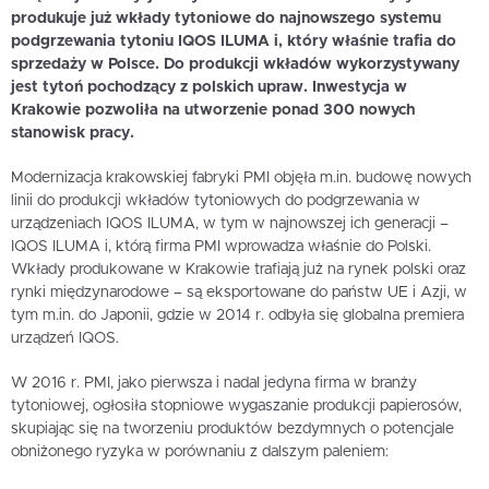
produkuje już wkłady tytoniowe do najnowszego systemu
podgrzewania tytoniu IQOS ILUMA i, który właśnie trafia do
sprzedaży w Polsce. Do produkcji wkładów wykorzystywany
jest tytoń pochodzący z polskich upraw. Inwestycja w
Krakowie pozwoliła na utworzenie ponad 300 nowych
stanowisk pracy.
Modernizacja krakowskiej fabryki PMI objęła m.in. budowę nowych
linii do produkcji wkładów tytoniowych do podgrzewania w
urządzeniach IQOS ILUMA, w tym w najnowszej ich generacji –
IQOS ILUMA i, którą firma PMI wprowadza właśnie do Polski.
Wkłady produkowane w Krakowie trafiają już na rynek polski oraz
rynki międzynarodowe – są eksportowane do państw UE i Azji, w
tym m.in. do Japonii, gdzie w 2014 r. odbyła się globalna premiera
urządzeń IQOS.
W 2016 r. PMI, jako pierwsza i nadal jedyna firma w branży
tytoniowej, ogłosiła stopniowe wygaszanie produkcji papierosów,
skupiając się na tworzeniu produktów bezdymnych o potencjale
obniżonego ryzyka w porównaniu z dalszym paleniem: