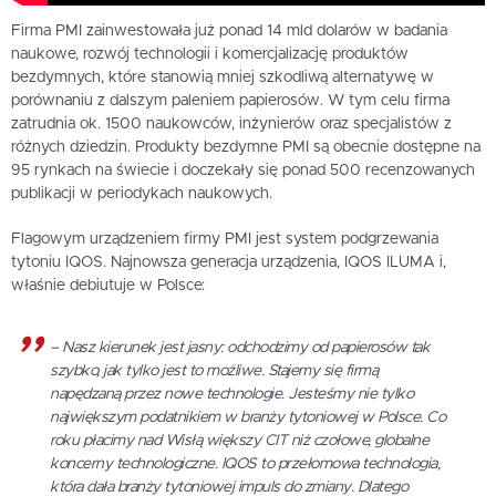
Firma PMI zainwestowała już ponad 14 mld dolarów w badania
naukowe, rozwój technologii i komercjalizację produktów
bezdymnych, które stanowią mniej szkodliwą alternatywę w
porównaniu z dalszym paleniem papierosów. W tym celu firma
zatrudnia ok. 1500 naukowców, inżynierów oraz specjalistów z
różnych dziedzin. Produkty bezdymne PMI są obecnie dostępne na
95 rynkach na świecie i doczekały się ponad 500 recenzowanych
publikacji w periodykach naukowych.
Flagowym urządzeniem firmy PMI jest system podgrzewania
tytoniu IQOS. Najnowsza generacja urządzenia, IQOS ILUMA i,
właśnie debiutuje w Polsce:
– Nasz kierunek jest jasny: odchodzimy od papierosów tak
szybko, jak tylko jest to możliwe. Stajemy się firmą
napędzaną przez nowe technologie. Jesteśmy nie tylko
największym podatnikiem w branży tytoniowej w Polsce. Co
roku płacimy nad Wisłą większy CIT niż czołowe, globalne
koncerny technologiczne. IQOS to przełomowa technologia,
która dała branży tytoniowej impuls do zmiany. Dlatego