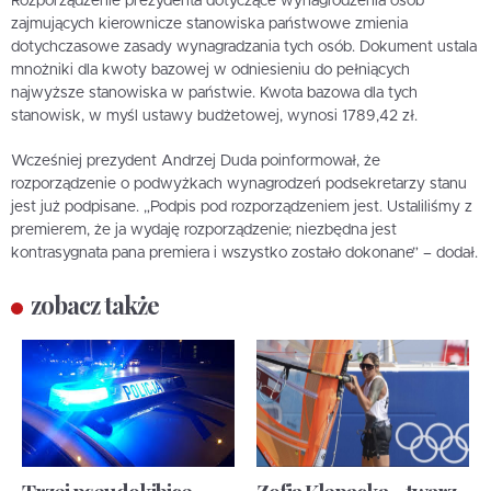
Rozporządzenie prezydenta dotyczące wynagrodzenia osób
zajmujących kierownicze stanowiska państwowe zmienia
dotychczasowe zasady wynagradzania tych osób. Dokument ustala
mnożniki dla kwoty bazowej w odniesieniu do pełniących
najwyższe stanowiska w państwie. Kwota bazowa dla tych
stanowisk, w myśl ustawy budżetowej, wynosi 1789,42 zł.
Wcześniej prezydent Andrzej Duda poinformował, że
rozporządzenie o podwyżkach wynagrodzeń podsekretarzy stanu
jest już podpisane. „Podpis pod rozporządzeniem jest. Ustaliliśmy z
premierem, że ja wydaję rozporządzenie; niezbędna jest
kontrasygnata pana premiera i wszystko zostało dokonane” – dodał.
zobacz także
Trzej pseudokibice
Zofia Klepacka – twarz