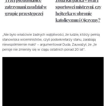
zatrzymani za udział w
sportowej mistrzyni, czy
grupie przestępczej
hejterka w obronie
katolicyzmu i Ojczyzny?
„Nie było właściwie żadnych wątpliwości, że ludzie, którzy pełnią
stanowiska wiceministrów, czyli podsekretarzy stanu, zarabiają
niewspółmiernie mało” – argumentował Duda. Zauważył, że „te
pensje nie zmieniły się w ciągu ostatnich ponad 20 lat”.