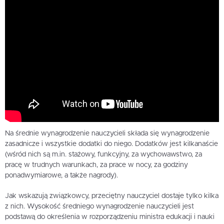
Na średnie wynagrodzenie nauczycieli składa się wynagrodzenie
zasadnicze i wszystkie dodatki do niego. Dodatków jest kilkanaście
(wśród nich są m.in. stażowy, funkcyjny, za wychowawstwo, za
pracę w trudnych warunkach, za prace w nocy, za godziny
ponadwymiarowe, a także nagrody).
Jak wskazują związkowcy, przeciętny nauczyciel dostaje tylko kilka
z nich. Wysokość średniego wynagrodzenie nauczycieli jest
podstawą do określenia w rozporządzeniu ministra edukacji i nauki