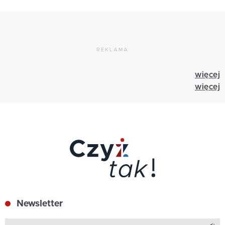
REKLAMA
więcej
więcej
Newsletter
Z