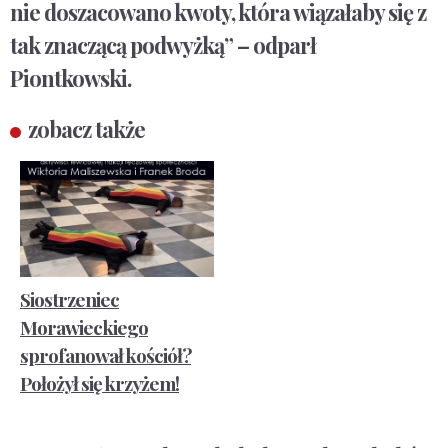
nie doszacowano kwoty, która wiązałaby się z
tak znaczącą podwyżką” – odparł
Piontkowski.
zobacz także
Siostrzeniec
Morawieckiego
sprofanował kościół?
Położył się krzyżem!